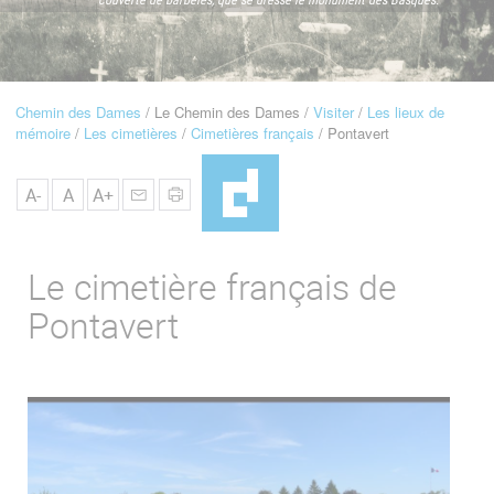
u
de
Navigation
Chemin des Dames
Le Chemin des Dames
Visiter
Les lieux de
Fil
mémoire
Les cimetières
Cimetières français
Pontavert
d'Ariane
A-
A
A+
Le cimetière français de
Pontavert