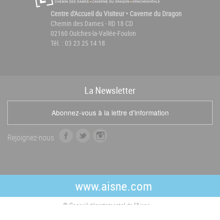
Centre d'Accueil du Visiteur • Caverne du Dragon
Chemin des Dames - RD 18 CD
02160 Oulches-la-Vallée-Foulon
Tél. : 03 23 25 14 18
La
News
letter
Abonnez-vous à la lettre d'information
f
t
i
Rejoignez-nous
a
w
n
c
i
s
e
t
t
b
t
a
www.aisne.com
o
e
g
o
r
r
© Conseil départemental de l'Aisne
k
a
m