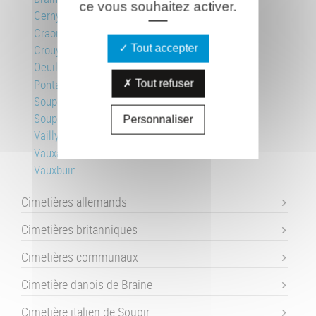
ce vous souhaitez activer.
Cerny-en-Laonnois
Craonnelle
Tout accepter
Crouy
Oeuilly
Pontavert
Tout refuser
Soupir 1
Soupir 2
Personnaliser
Vailly-sur-Aisne
Vauxaillon
Vauxbuin
Cimetières allemands
Cimetières britanniques
Cimetières communaux
Cimetière danois de Braine
Cimetière italien de Soupir