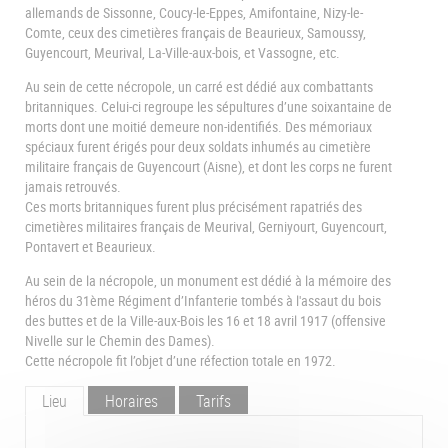
allemands de Sissonne, Coucy-le-Eppes, Amifontaine, Nizy-le-
Comte, ceux des cimetières français de Beaurieux, Samoussy,
Guyencourt, Meurival, La-Ville-aux-bois, et Vassogne, etc.
Au sein de cette nécropole, un carré est dédié aux combattants
britanniques. Celui-ci regroupe les sépultures d’une soixantaine de
morts dont une moitié demeure non-identifiés. Des mémoriaux
spéciaux furent érigés pour deux soldats inhumés au cimetière
militaire français de Guyencourt (Aisne), et dont les corps ne furent
jamais retrouvés.
Ces morts britanniques furent plus précisément rapatriés des
cimetières militaires français de Meurival, Gerniyourt, Guyencourt,
Pontavert et Beaurieux.
Au sein de la nécropole, un monument est dédié à la mémoire des
héros du 31ème Régiment d’Infanterie tombés à l'assaut du bois
des buttes et de la Ville-aux-Bois les 16 et 18 avril 1917 (offensive
Nivelle sur le Chemin des Dames).
Cette nécropole fit l’objet d’une réfection totale en 1972.
Lieu
Horaires
Tarifs