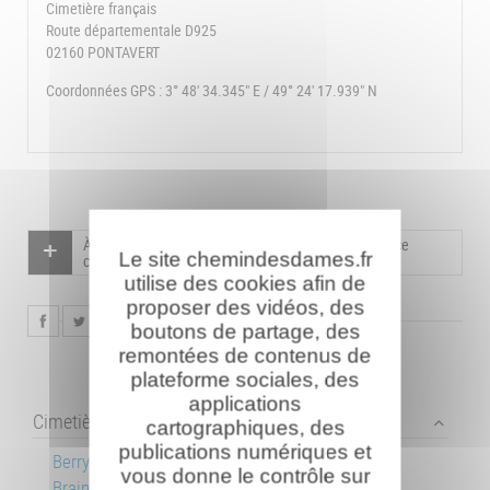
Cimetière français
Route départementale D925
02160 PONTAVERT
Coordonnées GPS : 3° 48' 34.345" E / 49° 24' 17.939" N
À la mémoire
des 5887 combattants
inhumés dans ce
Le site chemindesdames.fr
cimetière.
utilise des cookies afin de
proposer des vidéos, des
boutons de partage, des
remontées de contenus de
plateforme sociales, des
applications
Cimetières français
cartographiques, des
publications numériques et
Berry-au-Bac
vous donne le contrôle sur
Braine