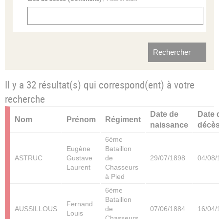
Il y a 32 résultat(s) qui correspond(ent) à votre
recherche
Date de
Date 
Nom
Prénom
Régiment
naissance
décè
6ème
Eugène
Bataillon
ASTRUC
Gustave
de
29/07/1898
04/08/
Laurent
Chasseurs
à Pied
6ème
Bataillon
Fernand
AUSSILLOUS
de
07/06/1884
16/04/
Louis
Chasseurs