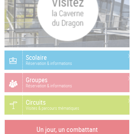
Scolaire
Réservation & informations
Groupes
Réservation & informations
Circuits
Visites & parcours thématiques
Un jour, un combattant