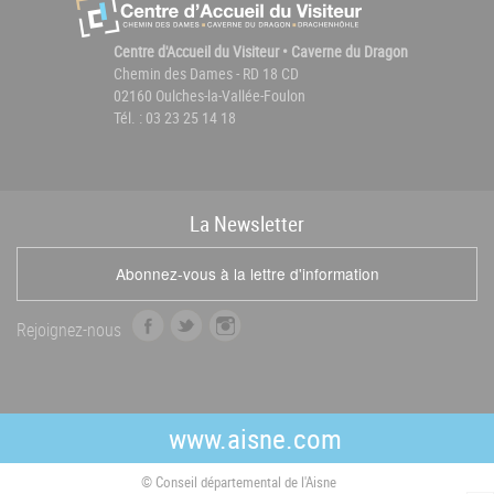
Centre d'Accueil du Visiteur • Caverne du Dragon
Chemin des Dames - RD 18 CD
02160 Oulches-la-Vallée-Foulon
Tél. : 03 23 25 14 18
La
News
letter
Abonnez-vous à la lettre d'information
f
t
i
Rejoignez-nous
a
w
n
c
i
s
e
t
t
b
t
a
www.aisne.com
o
e
g
o
r
r
© Conseil départemental de l'Aisne
k
a