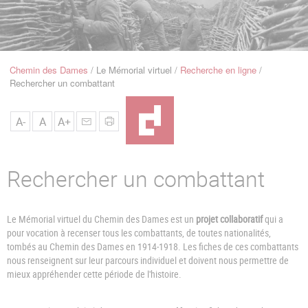
u
de
Navigation
Chemin des Dames
Le Mémorial virtuel
Recherche en ligne
Fil
Rechercher un combattant
d'Ariane
A-
A
A+
Rechercher un combattant
Le Mémorial virtuel du Chemin des Dames est un
projet collaboratif
qui a
pour vocation à recenser tous les combattants, de toutes nationalités,
tombés au Chemin des Dames en 1914-1918. Les fiches de ces combattants
nous renseignent sur leur parcours individuel et doivent nous permettre de
mieux appréhender cette période de l'histoire.