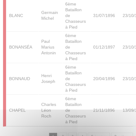
6ème
Bataillon
Germain
BLANC
de
31/07/1896
23/10/
Michel
Chasseurs
à Pied
6ème
Paul
Bataillon
BONANSÉA
Marius
de
01/12/1897
23/10/
Antonin
Chasseurs
à Pied
6ème
Bataillon
Henri
BONNAUD
de
20/04/1896
23/10/
Joseph
Chasseurs
à Pied
6ème
Charles
Bataillon
CHAPEL
Léon
de
21/11/1896
13/09/
Roch
Chasseurs
à Pied