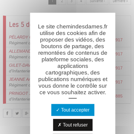
Page
1
Page
2
Page
3
Page
4
Page
Suivante ›
Dernière
Dernière »
Pagination
suivante
page
Les 5 derniers combattants
Le site chemindesdames.fr
utilise des cookies afin de
PÉLARDY Célestin Augustin
- 10ème
proposer des vidéos, des
13/07/1917
Régiment d'Artillerie à Pied
boutons de partage, des
ALLEMANDOU Martial
- 291ème
remontées de contenus de
13/07/1917
Régiment d'Infanterie Territoriale
plateforme sociales, des
applications
GILET-DAVID Pierre
- 291ème Régiment
13/07/1917
d'Infanterie Territoriale
cartographiques, des
publications numériques et
JEANNE André Auguste Louis
- 74e
14/07/1917
vous donne le contrôle sur
Régiment d'Infanterie
ce vous souhaitez activer.
PRINGOT Julien Célestin
- 155e Régiment
13/07/1885
d'Infanterie
Tout accepter
Tout refuser