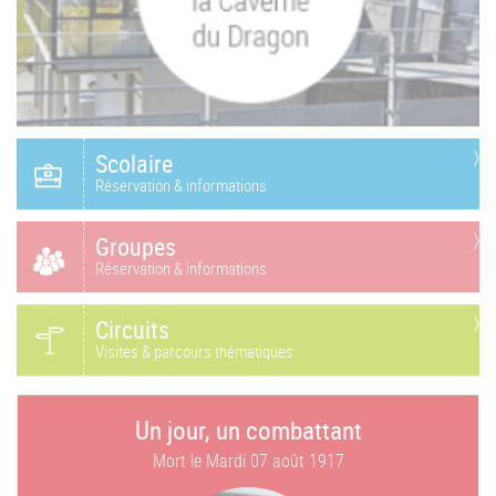
Scolaire
Réservation & informations
Groupes
Réservation & informations
Circuits
Visites & parcours thématiques
Un jour, un combattant
Mort le
Mardi 07 août 1917