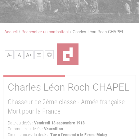
u
de
Navigation
Accueil
Rechercher un combattant
Charles Léon Roch CHAPEL
Fil
d'Ariane
A-
A
A+
Charles Léon Roch
CHAPEL
Chasseur de 2ème classe - Armée française
Mort pour la France
Date du décès :
Vendredi 13 septembre 1918
Commune du décès :
Vauxaillon
Circonstances du décès :
Tué à l'ennemi à la Ferme Moisy