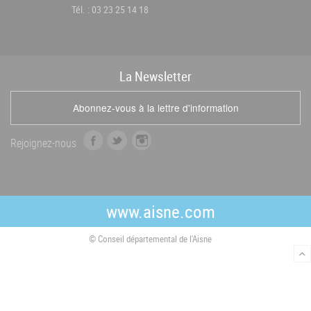
Tél. : 03 23 25 14 18
La
News
letter
Abonnez-vous à la lettre d'information
f
t
i
Rejoignez-nous
a
w
n
c
i
s
e
t
t
b
t
a
www.aisne.com
o
e
g
o
r
r
© Conseil départemental de l'Aisne
k
a
m