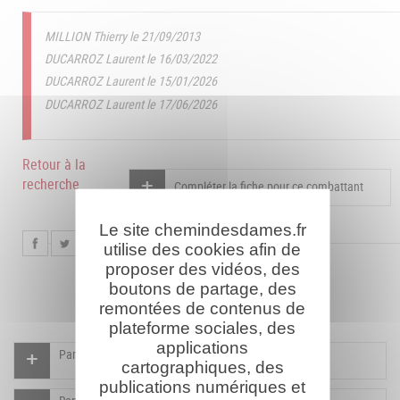
MILLION Thierry le 21/09/2013
DUCARROZ Laurent le 16/03/2022
DUCARROZ Laurent le 15/01/2026
DUCARROZ Laurent le 17/06/2026
Retour à la
recherche
Compléter la fiche pour ce combattant
Le site chemindesdames.fr
utilise des cookies afin de
proposer des vidéos, des
boutons de partage, des
remontées de contenus de
plateforme sociales, des
applications
Participer à l'indexation du Mémorial virtuel
cartographiques, des
publications numériques et