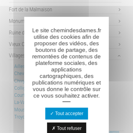
Fort de la Malmaison
Monument (détruit) d'Hurtebise
Le site chemindesdames.fr
Ruine de l'abbaye de Vauclair
utilise des cookies afin de
Vieux Craonne
proposer des vidéos, des
boutons de partage, des
Villages détruits
remontées de contenus de
plateforme sociales, des
Ailles
applications
Chevreux
cartographiques, des
Chivy
publications numériques et
Colligis-Crandelain
vous donne le contrôle sur
Courtecon
ce vous souhaitez activer.
La-Vallée-Foulon
Moussy-Verneuil
Tout accepter
Troyon
Tout refuser