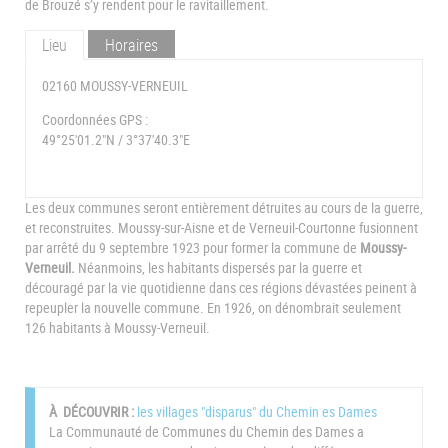
de Brouzé s’y rendent pour le ravitaillement.
Lieu
Horaires
02160 MOUSSY-VERNEUIL
Coordonnées GPS :
49°25'01.2"N / 3°37'40.3"E
Les deux communes seront entièrement détruites au cours de la guerre,
et reconstruites. Moussy-sur-Aisne et de Verneuil-Courtonne fusionnent
par arrêté du 9 septembre 1923 pour former la commune de
Moussy-
Verneuil.
Néanmoins, les habitants dispersés par la guerre et
découragé par la vie quotidienne dans ces régions dévastées peinent à
repeupler la nouvelle commune. En 1926, on dénombrait seulement
126 habitants à Moussy-Verneuil.
À DÉCOUVRIR :
les villages "disparus" du Chemin es Dames
La Communauté de Communes du Chemin des Dames a