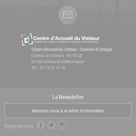
Centre d'Accueil du Visiteur • Caverne du Dragon
Chemin des Dames - RD 18 CD
02160 Oulches-la-Vallée-Foulon
Tél. : 03 23 25 14 18
La
News
letter
Abonnez-vous à la lettre d'information
f
t
i
Rejoignez-nous
a
w
n