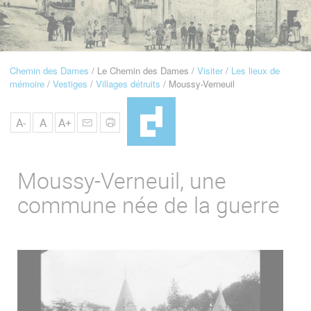
u
de
Navigation
Chemin des Dames
Le Chemin des Dames
Visiter
Les lieux de
Fil
mémoire
Vestiges
Villages détruits
Moussy-Verneuil
d'Ariane
A-
A
A+
Moussy-Verneuil, une
commune née de la guerre