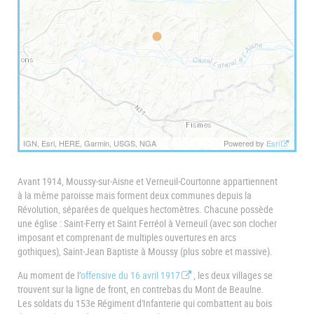
m
O
u
t
IGN, Esri, HERE, Garmin, USGS, NGA
Powered by
Esri
Avant 1914, Moussy-sur-Aisne et Verneuil-Courtonne appartiennent
à la même paroisse mais forment deux communes depuis la
Révolution, séparées de quelques hectomètres. Chacune possède
une église : Saint-Ferry et Saint Ferréol à Verneuil (avec son clocher
imposant et comprenant de multiples ouvertures en arcs
gothiques), Saint-Jean Baptiste à Moussy (plus sobre et massive).
Au moment de l’
offensive du 16 avril 1917
, les deux villages se
trouvent sur la ligne de front, en contrebas du Mont de Beaulne.
Les soldats du 153e Régiment d'Infanterie qui combattent au bois