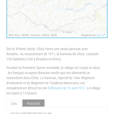
IGN, Esri, HERE, Garmin, USGS, NGA
Powered by
Esri
Dès le XVème siècle, Chivy forme une seule paroisse avec
Beaulne. Au recensement de 1911, le hameau de Chivy comptait
130 habitants (160 à Beaulne-et-Chivy).
Pendant la Première Guerre mondiale, le village est coupé en deux
: les français occupent Beaulne tandis que les allemands se
retranchent dans Chivy. Le hameau, objectif du 146e Régiment
d'Infanterie et du Régiment de Tirailleurs Marocains, est
complètement détruit lors de l'
offensive du 16 avril 1917
. Le village
est repris à 13 heures.
Lieu
Horaires
02160 VENDRESSE-BEAULNE