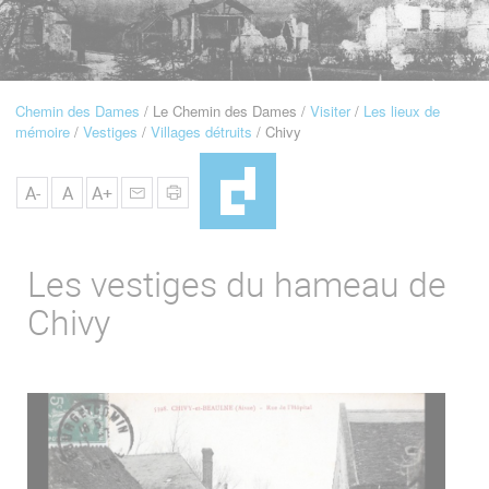
u
de
Navigation
Chemin des Dames
Le Chemin des Dames
Visiter
Les lieux de
Fil
mémoire
Vestiges
Villages détruits
Chivy
d'Ariane
A-
A
A+
Les vestiges du hameau de
Chivy