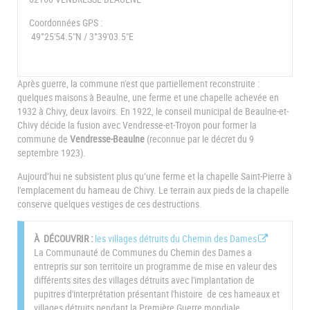
Coordonnées GPS :
49°25'54.5"N / 3°39'03.5"E
Après guerre, la commune n'est que partiellement reconstruite :
quelques maisons à Beaulne, une ferme et une chapelle achevée en
1932 à Chivy, deux lavoirs. En 1922, le conseil municipal de Beaulne-et-
Chivy décide la fusion avec Vendresse-et-Troyon pour former la
commune de
Vendresse-Beaulne
(reconnue par le décret du 9
septembre 1923).
Aujourd’hui ne subsistent plus qu’une ferme et la chapelle Saint-Pierre à
l'emplacement du hameau de Chivy. Le terrain aux pieds de la chapelle
conserve quelques vestiges de ces destructions.
À DÉCOUVRIR :
les villages détruits du Chemin des Dames
La Communauté de Communes du Chemin des Dames a
entrepris sur son territoire un programme de mise en valeur des
différents sites des villages détruits avec l'implantation de
pupitres d'interprétation présentant l'histoire de ces hameaux et
villages détruits pendant la Première Guerre mondiale.