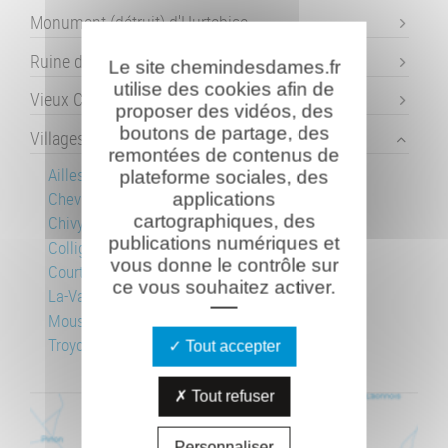
Monument (détruit) d'Hurtebise
Ruine de l'abbaye de Vauclair
Le site chemindesdames.fr
utilise des cookies afin de
Vieux Craonne
proposer des vidéos, des
boutons de partage, des
Villages détruits
remontées de contenus de
Ailles
plateforme sociales, des
Chevreux
applications
cartographiques, des
Chivy
publications numériques et
Colligis-Crandelain
vous donne le contrôle sur
Courtecon
ce vous souhaitez activer.
La-Vallée-Foulon
Moussy-Verneuil
Troyon
Tout accepter
Tout refuser
Personnaliser