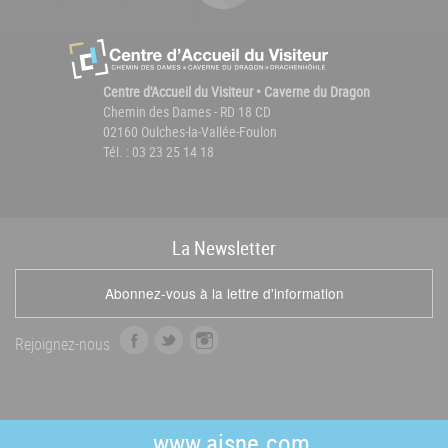
Centre d'Accueil du Visiteur • Caverne du Dragon
Chemin des Dames - RD 18 CD
02160 Oulches-la-Vallée-Foulon
Tél. : 03 23 25 14 18
La
News
letter
Abonnez-vous à la lettre d'information
f
t
i
Rejoignez-nous
a
w
n
c
i
s
e
t
t
b
t
a
www.aisne.com
o
e
g