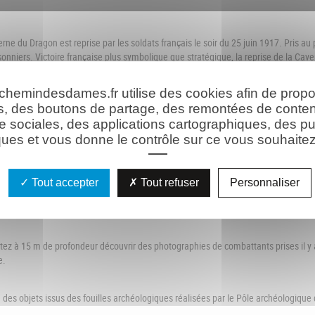
e du Dragon est reprise par les soldats français le soir du 25 juin 1917. Pris au
sonniers. Victoire française plus symbolique que stratégique, la reprise de la Cav
on publique a besoin de victoires. Les récits tronqués des journaux attribuent la red
nçaise, il faudra attendre quatre décennies pour qu’un récit du colonel Paul Thom
 chemindesdames.fr utilise des cookies afin de prop
les Français tentent d’abord de gazer les occupants, sans résultats. Puis un feu nour
s, des boutons de partage, des remontées de conte
e
quel participent 2 000 hommes de la 164
division d’infanterie. Les Allemands ten
e sociales, des applications cartographiques, des pu
e
e
nce. Les 152
et 334
RI investissent la Caverne et obtiennent la reddition des
ues et vous donne le contrôle sur ce vous souhaitez 
n est française.
ne du Dragon.
ditions des « Diables Rouges » de 1917, ainsi que les descendants de combattants 
Tout accepter
Tout refuser
Personnaliser
 Des bleuets et des myosotis seront symboliquement dispersés à l’extérieur du site.
tez à 15 m de profondeur découvrir des photographies de combattants prises il y 
e.
des objets issus des fouilles archéologiques réalisées par le Pôle archéologique