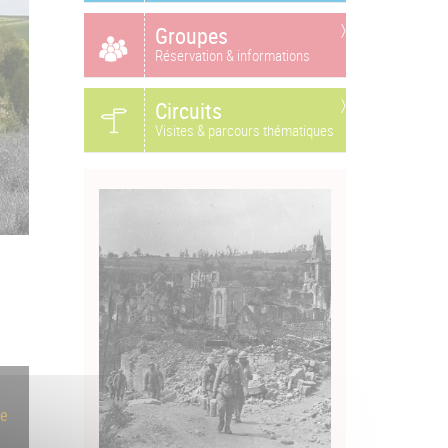
Groupes
Réservation & informations
Circuits
Visites & parcours thématiques
de