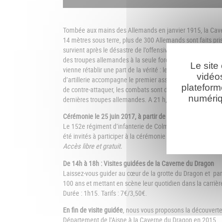
Tombée aux mains des Allemands en janvier 1915, la Cavern
14 mètres sous terre, plus de 300 Allemands sont faits pri
survient après le désastre de l’offensive Nivelle et l’opini
des troupes allemandes à la seule force de persuasion fra
Le site
vienne rétablir une part de la vérité : le 25 juin à l’aube, 
vidéo
d’artillerie accompagne le premier assaut lancé à 18h au
plateform
de contre-attaquer, les combats sont d’une extrême viole
numériq
dernières troupes allemandes. A 21 h, la Caverne du Drago
Cérémonie le 25 juin 2017, à partir de 10 h 30, à la Caver
Le 152e régiment d’infanterie de Colmar, héritier des tra
été invités à participer à la cérémonie ouverte au public.
Accès libre et gratuit.
De 14h à 18h : Visites guidées de la Caverne du Dragon
Laissez-vous guider au cœur de la grotte du Dragon et par
100 ans et mettant en scène leur quotidien dans la carrièr
Durée : 1h15. Tarifs : 7€/3,50€.
En fin de visite guidée
, nous vous proposons la découverte 
Département de l’Aisne à la Caverne du Dragon en 2015.