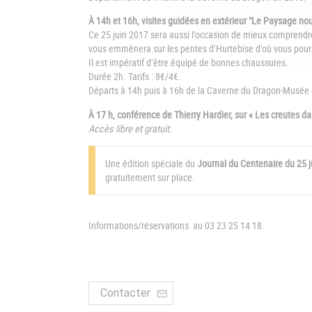
À 14h et 16h, visites guidées en extérieur "Le Paysage nou
Ce 25 juin 2017 sera aussi l’occasion de mieux comprendre
vous emmènera sur les pentes d’Hurtebise d’où vous pourr
Il est impératif d’être équipé de bonnes chaussures.
Durée 2h. Tarifs : 8€/4€.
Départs à 14h puis à 16h de la Caverne du Dragon-Musé
À 17 h, conférence de Thierry Hardier, sur « Les creutes d
Accès libre et gratuit.
Une édition spéciale du
Journal du Centenaire du 25 
gratuitement sur place.
Informations/réservations au 03 23 25 14 18.
Contacter