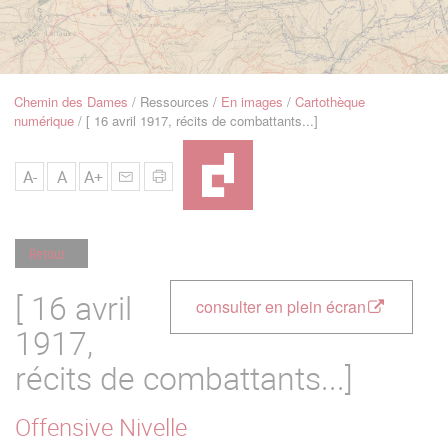
u
de
Navigation
Chemin des Dames
Ressources
En images
Cartothèque
Fil
numérique
[ 16 avril 1917, récits de combattants...]
d'Ariane
A-
A
A+
Retour
[ 16 avril
consulter en plein écran
1917,
récits de combattants...]
Offensive Nivelle