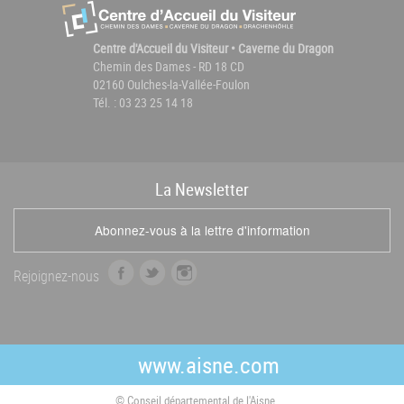
Centre d'Accueil du Visiteur • Caverne du Dragon
Chemin des Dames - RD 18 CD
02160 Oulches-la-Vallée-Foulon
Tél. : 03 23 25 14 18
La
News
letter
Abonnez-vous à la lettre d'information
f
t
i
Rejoignez-nous
a
w
n
c
i
s
e
t
t
b
t
a
www.aisne.com
o
e
g
o
r
r
© Conseil départemental de l'Aisne