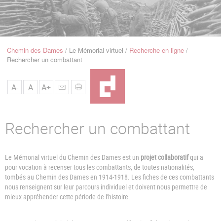
u
de
Navigation
Chemin des Dames
Le Mémorial virtuel
Recherche en ligne
Fil
Rechercher un combattant
d'Ariane
A-
A
A+
Rechercher un combattant
Le Mémorial virtuel du Chemin des Dames est un
projet collaboratif
qui a
pour vocation à recenser tous les combattants, de toutes nationalités,
tombés au Chemin des Dames en 1914-1918. Les fiches de ces combattants
nous renseignent sur leur parcours individuel et doivent nous permettre de
mieux appréhender cette période de l'histoire.