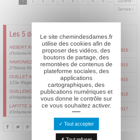
…
Page
1
Page
2
Page
3
Page
4
Page
5
Page
6
Page
7
Page
8
Page
9
Page
Suivante ›
Pagination
suivante
Dernière
Dernière »
page
Les 5 derniers combattants
Le site chemindesdames.fr
utilise des cookies afin de
HEBERT Paul Albert
- 276ème Régiment
proposer des vidéos, des
12/01/1915
d'Infanterie
boutons de partage, des
HAMONIEZ Charles Marie Auguste
-
remontées de contenus de
12/01/1915
276ème Régiment d'Infanterie
plateforme sociales, des
applications
GUILLET Armand Henri Joseph Baptiste
-
12/01/1915
123e Régiment d'Infanterie
cartographiques, des
publications numériques et
GUILLEMOT Jean Sarmel
- 30e Régiment
06/06/1918
vous donne le contrôle sur
d'Infanterie
ce vous souhaitez activer.
LAFITTE Jean
- 234ème Régiment
14/07/1917
d'Infanterie
Tout accepter
Tout refuser