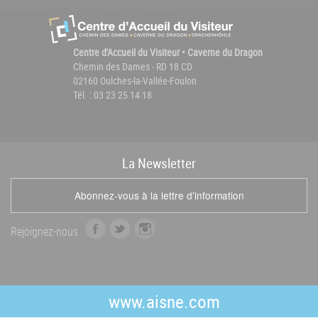
Centre d'Accueil du Visiteur • Caverne du Dragon
Chemin des Dames - RD 18 CD
02160 Oulches-la-Vallée-Foulon
Tél. : 03 23 25 14 18
La
News
letter
Abonnez-vous à la lettre d'information
f
t
i
Rejoignez-nous
a
w
n
c
i
s
e
t
t
b
t
a
www.aisne.com
o
e
g