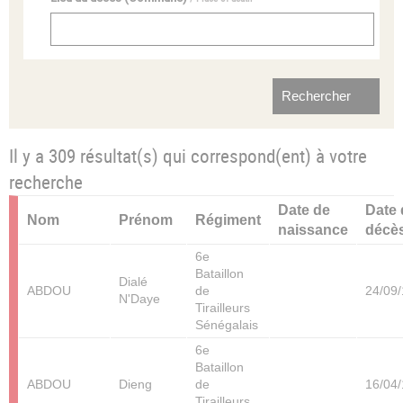
Il y a 309 résultat(s) qui correspond(ent) à votre
recherche
Date de
Date
Nom
Prénom
Régiment
naissance
décè
6e
Bataillon
Dialé
ABDOU
de
24/09
N'Daye
Tirailleurs
Sénégalais
6e
Bataillon
ABDOU
Dieng
de
16/04
Tirailleurs