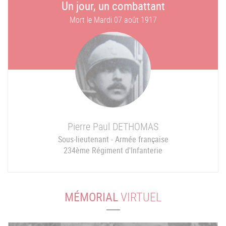
Un jour, un combattant
Mort le
Mardi 07 août 1917
Pierre Paul
DETHOMAS
Sous-lieutenant - Armée française
234ème Régiment d'Infanterie
MÉMORIAL
VIRTUEL