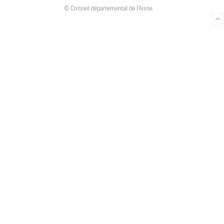
o
r
r
© Conseil départemental de l'Aisne
k
a
m