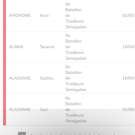
6e
Bataillon
AHOHOME
Aron
de
01/05
Tirailleurs
Sénégalais
6e
Bataillon
ALAMA
Taraoré
de
18/04
Tirailleurs
Sénégalais
6e
Bataillon
ALASSANE
Saïdou
de
16/04
Tirailleurs
Sénégalais
6e
Bataillon
ALASSANE
Sarr
de
31/08
Tirailleurs
Sénégalais