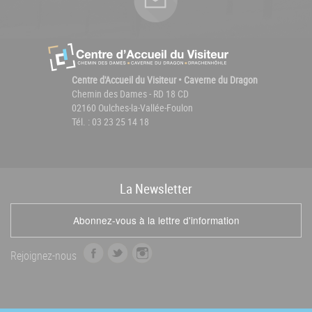
Centre d'Accueil du Visiteur • Caverne du Dragon
Chemin des Dames - RD 18 CD
02160 Oulches-la-Vallée-Foulon
Tél. : 03 23 25 14 18
La
News
letter
Abonnez-vous à la lettre d'information
f
t
i
Rejoignez-nous
a
w
n
c
i
s
e
t
t
b
t
a