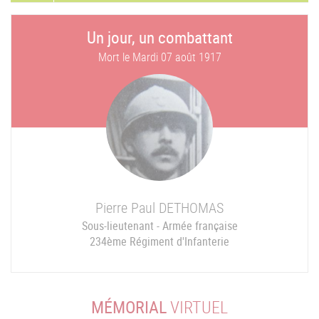
Un jour, un combattant
Mort le
Mardi 07 août 1917
Pierre Paul
DETHOMAS
Sous-lieutenant - Armée française
234ème Régiment d'Infanterie
MÉMORIAL
VIRTUEL