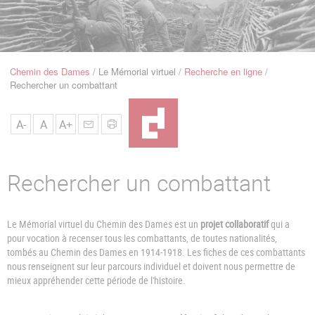
u
de
Navigation
Chemin des Dames
Le Mémorial virtuel
Recherche en ligne
Fil
Rechercher un combattant
d'Ariane
A-
A
A+
Rechercher un combattant
Le Mémorial virtuel du Chemin des Dames est un
projet collaboratif
qui a
pour vocation à recenser tous les combattants, de toutes nationalités,
tombés au Chemin des Dames en 1914-1918. Les fiches de ces combattants
nous renseignent sur leur parcours individuel et doivent nous permettre de
mieux appréhender cette période de l'histoire.