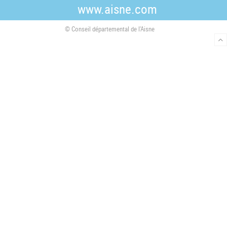
www.aisne.com
o
e
g
o
r
r
© Conseil départemental de l'Aisne
k
a
m