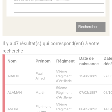
Il y a 47 résultat(s) qui correspond(ent) à votre
recherche
Date de
Date
Nom
Prénom
Régiment
naissance
déc
59ème
Paul
ABADIE
Régiment
15/08/1889
27/0
Alfred
d'Artillerie
59ème
ALAMAN
Martin
Régiment
07/02/1887
08/1
d'Artillerie
59ème
Florimond
ANDRE
Régiment
06/05/1893
14/0
Lucien