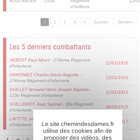
BOULANGER
Louis
Régiment
12/0
d'Artillerie
Page
1
Page
2
Page
3
Page
4
Page
5
Page
Suivante ›
Dernière
Dernière »
Pagination
suivante
page
Les 5 derniers combattants
HEBERT Paul Albert
- 276ème Régiment
12/01/1915
d'Infanterie
HAMONIEZ Charles Marie Auguste
-
12/01/1915
276ème Régiment d'Infanterie
GUILLET Armand Henri Joseph Baptiste
-
12/01/1915
123e Régiment d'Infanterie
GUILLEMOT Jean Sarmel
- 30e Régiment
06/06/1918
d'Infanterie
LAFITTE Jean
- 234ème Régiment
14/07/1917
Le site chemindesdames.fr
d'Infanterie
utilise des cookies afin de
proposer des vidéos, des