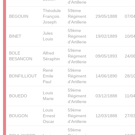
d'Artillerie
Théodule
59ème
BEGOUIN
François
Régiment
29/05/1888
07/0
Joseph
d'Artillerie
59ème
Jules
BINET
Régiment
19/02/1889
10/0
Louis
d'Artillerie
59ème
BOLE
Alfred
Régiment
09/05/1893
24/0
BESANCON
Séraphin
d'Artillerie
René
59ème
BONFILLIOUT
Emile
Régiment
14/06/1890
28/1
Paul
d'Artillerie
59ème
Louis
BOUEDO
Régiment
03/12/1888
11/0
Marie
d'Artillerie
Louis
59ème
BOUGON
Ernest
Régiment
12/03/1888
27/0
Oscar
d'Artillerie
59ème