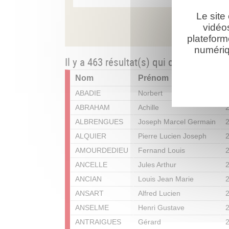
Le site
vidéo
plateform
numériq
Il y a 463 résultat(s) qui correspond(e
Nom
Prénom
ABADIE
Norbert
2
ABRAHAM
Achille
2
ALBRENGUES
Joseph Marcel Germain
2
ALQUIER
Pierre Lucien Joseph
2
AMOURDEDIEU
Fernand Louis
2
ANCELLE
Jules Arthur
2
ANCIAN
Louis Jean Marie
2
ANSART
Alfred Lucien
2
ANSELME
Henri Gustave
2
ANTRAIGUES
Gérard
2