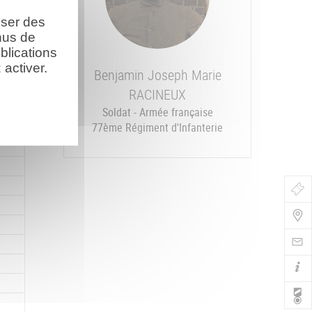
oser des
nus de
blications
activer.
Benjamin Joseph Marie
RACINEUX
cès
Soldat - Armée française
77ème Régiment d'Infanterie
Bo
de
Nav