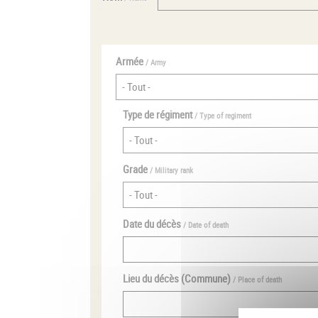
Armée
/ Army
Type de régiment
/ Type of regiment
Grade
/ Military rank
Date du décès
/ Date of death
Lieu du décès (Commune)
/ Place of death