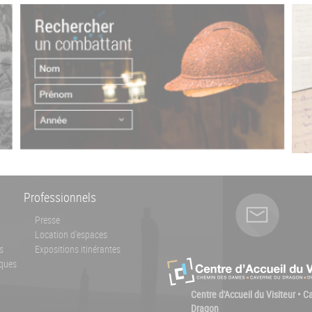
Professionnels
Presse
Location d'espaces
s
Expositions itinérantes
ques
Centre d'Accueil du Visiteur • 
Dragon