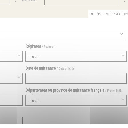
First Name
Recherche avanc
Régiment
/ Regiment
Date de naissance
/ Date of birth
Département ou province de naissance français
/ French birth
departement