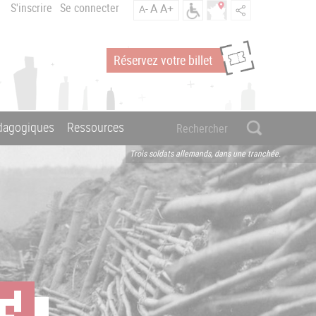
S'inscrire
Se connecter
A
A+
A-
Réservez votre billet
édagogiques
Ressources
Trois soldats allemands, dans une tranchée.