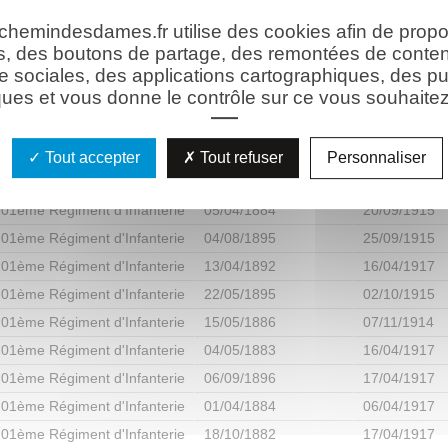
 chemindesdames.fr utilise des cookies afin de prop
s, des boutons de partage, des remontées de conte
e sociales, des applications cartographiques, des pu
ues et vous donne le contrôle sur ce vous souhaitez 
nt) à votre recherche
Régiment
Date de naissance
Date du dé
Tout accepter
Tout refuser
Personnaliser
01ème Régiment d'Infanterie
21/02/1885
16/04/1917
01ème Régiment d'Infanterie
05/04/1884
20/09/1915
01ème Régiment d'Infanterie
04/08/1895
25/09/1915
01ème Régiment d'Infanterie
13/04/1892
16/04/1917
01ème Régiment d'Infanterie
22/05/1895
02/10/1915
01ème Régiment d'Infanterie
15/05/1886
07/11/1914
01ème Régiment d'Infanterie
04/05/1883
16/04/1917
01ème Régiment d'Infanterie
06/09/1896
17/04/1917
01ème Régiment d'Infanterie
01/04/1884
06/04/1917
01ème Régiment d'Infanterie
18/10/1882
17/04/1917