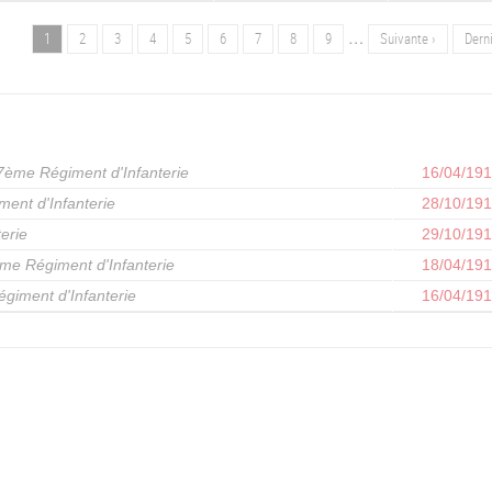
…
Page
1
Page
2
Page
3
Page
4
Page
5
Page
6
Page
7
Page
8
Page
9
Page
Suivante ›
Dern
Derni
suivante
page
7ème Régiment d'Infanterie
16/04/19
ent d'Infanterie
28/10/19
erie
29/10/19
me Régiment d'Infanterie
18/04/19
giment d'Infanterie
16/04/19