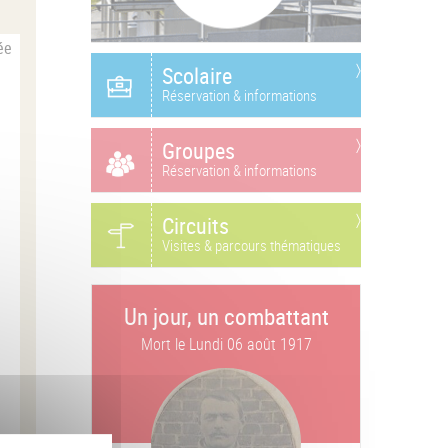
ée
Scolaire
Réservation & informations
Groupes
Réservation & informations
Circuits
Visites & parcours thématiques
Un jour, un combattant
Mort le
Lundi 06 août 1917