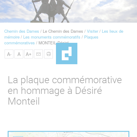
u
de
Navigation
Chemin des Dames
Le Chemin des Dames
Visiter
Les lieux de
Fil
mémoire
Les monuments commémoratifs
Plaques
d'Ariane
commémoratives
MONTEIL Désiré
A-
A
A+
La plaque commémorative
en hommage à Désiré
Monteil