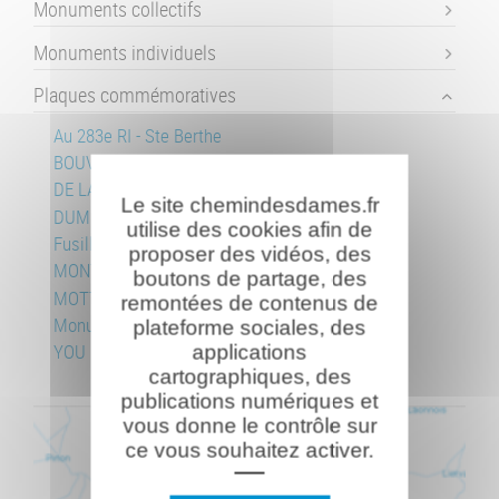
Monuments collectifs
Monuments individuels
Plaques commémoratives
Au 283e RI - Ste Berthe
BOUVEROT Emile
DE LARMINAT Paul
Le site chemindesdames.fr
DUMONT - PICOT
utilise des cookies afin de
Fusillés
proposer des vidéos, des
MONTEIL Désiré
boutons de partage, des
MOTTE Raymond
remontées de contenus de
Monument aux mort de Soupir
plateforme sociales, des
YOU Michel
applications
cartographiques, des
publications numériques et
vous donne le contrôle sur
ce vous souhaitez activer.