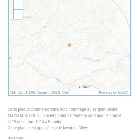
Z
o
o
Z
m
o
I
o
n
m
O
u
t
IGN, Esri, HERE, Garmin, USGS, NGA
Powered by
Esri
Cette plaque commémorative rend hommage au sergent Désiré
Martin MONTEIL du 57e Régiment d'Infanterie mort pour le France
le 19 décembre 1914 à Beaulne.
Cette plaque est apposée sur le lavoir de Chivy.
Itinéraire :