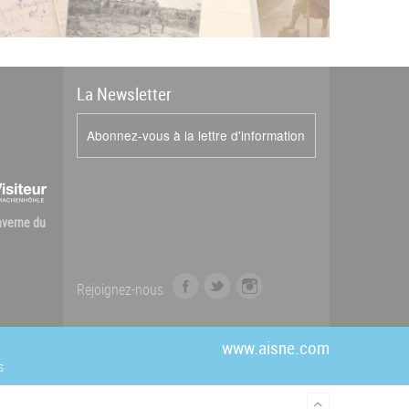
La
News
letter
Abonnez-vous à la lettre d'information
Caverne du
f
t
i
Rejoignez-nous
a
w
n
c
i
s
e
t
t
www.aisne.com
b
t
a
s
o
e
g
o
r
r