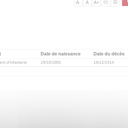
A-
A
A+
t
Date de naissance
Date du décès
nt d'Infanterie
19/10/1881
19/12/1914