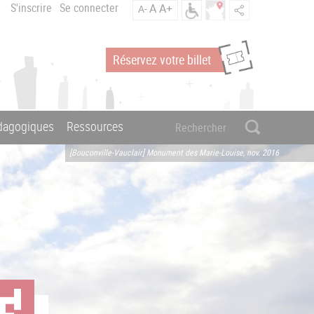
S'inscrire
Se connecter
A
A+
A-
Réservez votre billet
édagogiques
Ressources
[Bouconville-Vauclair] Monument des Marie-Louise, nov. 2016