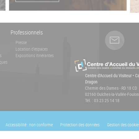
Professionnels
Presse
Location d'espaces
s
Expositions itinérantes
ques
Centre d'Accueil du Visiteur • 
Dragon
Chemin des Dames - RD 18 CD
02160 Oulches-la-Vallée-Foulon
Tél. : 03 23 25 14 18
Accessibilité : non conforme
Protection des données
Gestion des cookie