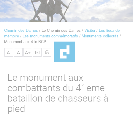
u
de
Navigation
Chemin des Dames
Le Chemin des Dames
Visiter
Les lieux de
Fil
mémoire
Les monuments commémoratifs
Monuments collectifs
d'Ariane
Monument aux 41e BCP
A-
A
A+
Le monument aux
combattants du 41eme
bataillon de chasseurs à
pied