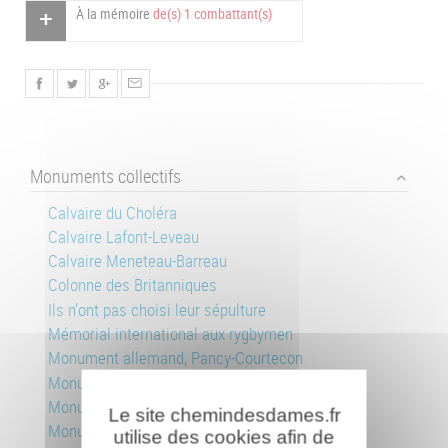
À la mémoire
de(s) 1 combattant(s)
Monuments collectifs
Calvaire du Choléra
Calvaire Lafont-Leveau
Calvaire Meneteau-Barreau
Colonne des Britanniques
Ils n'ont pas choisi leur sépulture
Mémorial international aux rygbymen
Monument allemand, Pancy-Courtecon
Monument des aviateurs
Monument aux soldats russes
Le site chemindesdames.fr
Monument des crapouillots
utilise des cookies afin de