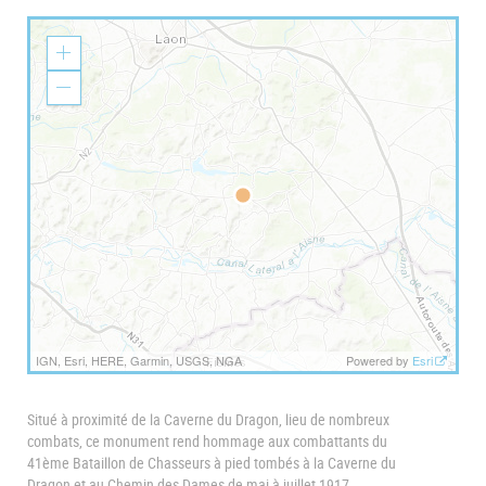
Z
o
o
Z
m
o
I
o
n
m
O
u
t
IGN, Esri, HERE, Garmin, USGS, NGA
Powered by
Esri
Situé à proximité de la Caverne du Dragon, lieu de nombreux
combats, ce monument rend hommage aux combattants du
41ème Bataillon de Chasseurs à pied tombés à la Caverne du
Dragon et au Chemin des Dames de mai à juillet 1917.