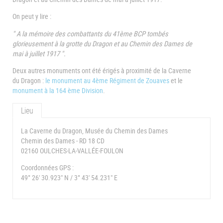
On peut y lire :
" A la mémoire des combattants du 41ème BCP tombés
glorieusement à la grotte du Dragon et au Chemin des Dames de
mai à juillet 1917 ".
Deux autres monuments ont été érigés à proximité de la Caverne
du Dragon :
le monument au 4ème Régiment de Zouaves
et le
monument à la 164 ème Division
.
Lieu
La Caverne du Dragon, Musée du Chemin des Dames
Chemin des Dames - RD 18 CD
02160 OULCHES-LA-VALLÉE-FOULON
Coordonnées GPS :
49° 26' 30.923" N / 3° 43' 54.231" E