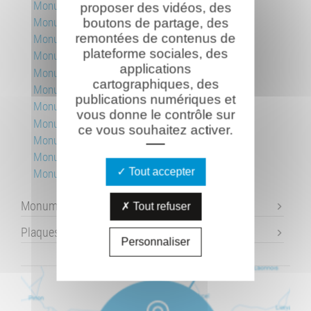
Monument des Marie-Louise
proposer des vidéos, des
Monument au 4e Régiment de Zouaves
boutons de partage, des
remontées de contenus de
Monument au 8e et 208e RI
plateforme sociales, des
Monument au 18e RI
applications
Monument du 27e BCA
cartographiques, des
Monument au 31e RI
publications numériques et
Monument de la 38e DI, fort de la Malmaison
vous donne le contrôle sur
Monument aux 41e BCP
ce vous souhaitez activer.
Monument de la 164e DI
Monument du Plateau de Californie
Tout accepter
Monument du R.I.C.M.
Monuments individuels
Tout refuser
Plaques commémoratives
Personnaliser