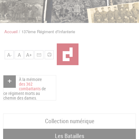
u
de
Navigation
Accueil
137ème Régiment d'Infanterie
Fil
d'Ariane
A-
A
A+
À la mémoire
des 362
combattants
de
ce régiment morts au
chemin des dames.
Collection numérique
Les Batailles