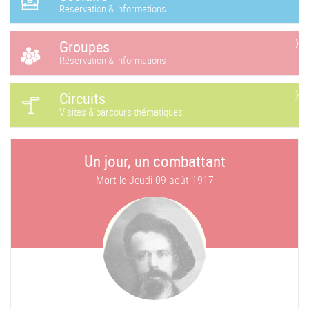
Réservation & informations
Groupes
Réservation & informations
Circuits
Visites & parcours thématiques
Un jour, un combattant
Mort le
Jeudi 09 août 1917