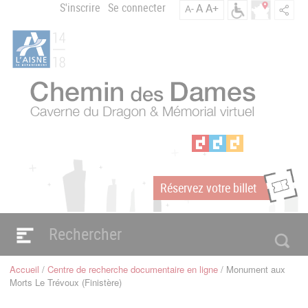
Aller
S'inscrire
Se connecter
A
A+
A-
Menu
au
C
contenu
du
h
principal
compte
e
m
de
i
l'utilisateur
n
d
e
s
D
a
Réservez votre billet
m
m
e
s
Navigation
e
principale
Accueil
Centre de recherche documentaire en ligne
Monument aux
n
Fil
Morts Le Trévoux (Finistère)
d'Ariane