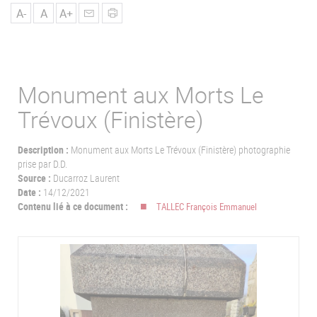
u
A-
A
A+
Monument aux Morts Le
Trévoux (Finistère)
Description :
Monument aux Morts Le Trévoux (Finistère) photographie
prise par D.D.
Source :
Ducarroz Laurent
Date :
14/12/2021
Contenu lié à ce document :
TALLEC François Emmanuel