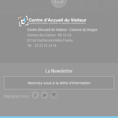
Centre d'Accueil du Visiteur • Caverne du Dragon
Chemin des Dames - RD 18 CD
02160 Oulches-la-Vallée-Foulon
Tél. : 03 23 25 14 18
La
News
letter
Abonnez-vous à la lettre d'information
f
t
i
Rejoignez-nous
a
w
n
c
i
s
e
t
t
b
t
a