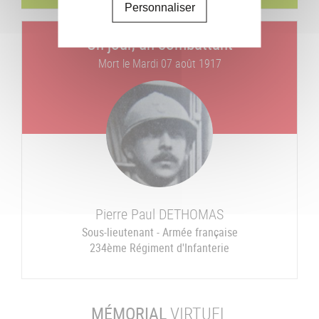
Personnaliser
Un jour, un combattant
Mort le
Mardi 07 août 1917
Pierre Paul
DETHOMAS
Sous-lieutenant - Armée française
234ème Régiment d'Infanterie
MÉMORIAL
VIRTUEL