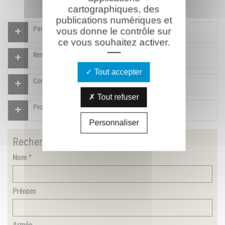
cartographiques, des
publications numériques et
Participer à l'indexation du Mémorial virtuel
vous donne le contrôle sur
ce vous souhaitez activer.
Rendre un hommage pour ce combattant
Tout accepter
Compléter la fiche pour ce combattant
Tout refuser
Proposer un document pour ce combattant
Personnaliser
Rechercher
un combattant
Nom
Prénom
Armée