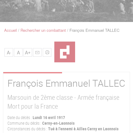
u
de
Navigation
Accueil
Rechercher un combattant
François Emmanuel TALLEC
Fil
d'Ariane
A-
A
A+
François Emmanuel
TALLEC
Marsouin de 2ème classe - Armée française
Mort pour la France
Date du décès :
Lundi 16 avril 1917
Commune du décès :
Cerny-en-Laonnois
Circonstances du décès :
Tué à l'ennemi à Ailles Cerny en Laonnois