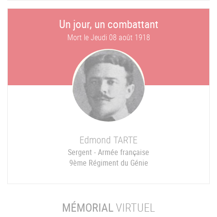
Un jour, un combattant
Mort le
Jeudi 08 août 1918
Edmond
TARTE
Sergent - Armée française
9ème Régiment du Génie
MÉMORIAL
VIRTUEL