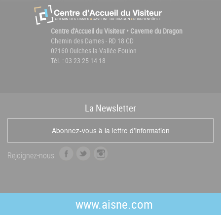
Centre d'Accueil du Visiteur • Caverne du Dragon
Chemin des Dames - RD 18 CD
02160 Oulches-la-Vallée-Foulon
Tél. : 03 23 25 14 18
La
News
letter
Abonnez-vous à la lettre d'information
f
t
i
Rejoignez-nous
a
w
n
c
i
s
e
t
t
b
t
a
www.aisne.com
o
e
g
o
r
r