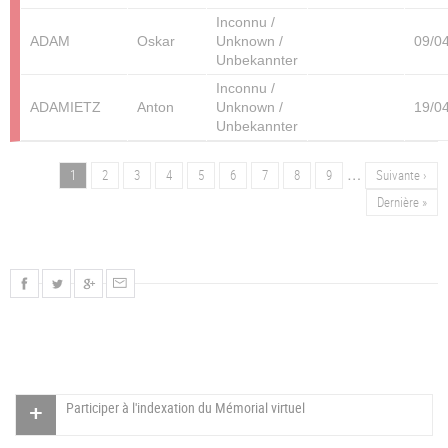
Inconnu /
ADAM
Oskar
Unknown /
09/0
Unbekannter
Inconnu /
ADAMIETZ
Anton
Unknown /
19/0
Unbekannter
…
Page
1
Page
2
Page
3
Page
4
Page
5
Page
6
Page
7
Page
8
Page
9
Page
Suivante ›
Pagination
suivante
Dernière
Dernière »
page
Participer à l'indexation du Mémorial virtuel