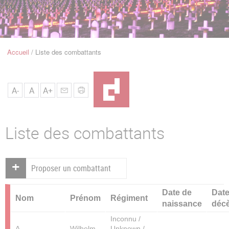
u
de
Navigation
Accueil
Liste des combattants
Fil
d'Ariane
A-
A
A+
Liste des combattants
Proposer un combattant
Date de
Date
Nom
Prénom
Régiment
naissance
déc
Inconnu /
A.
Wilhelm
Unknown /