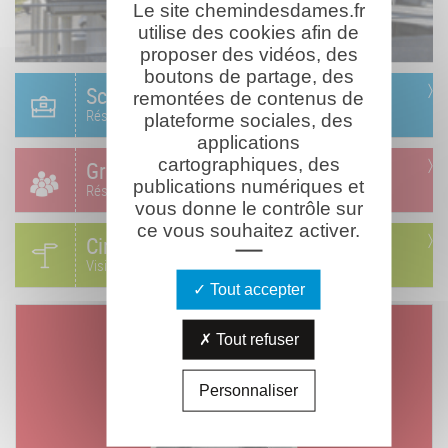
Le site chemindesdames.fr
utilise des cookies afin de
proposer des vidéos, des
boutons de partage, des
Scolaire
remontées de contenus de
Réservation & informations
plateforme sociales, des
applications
cartographiques, des
Groupes
publications numériques et
Réservation & informations
vous donne le contrôle sur
ce vous souhaitez activer.
Circuits
Visites & parcours thématiques
Tout accepter
Un jour, un combattant
Tout refuser
Mort le
Jeudi 09 août 1917
Personnaliser