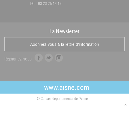
Tél. : 03 23 25 14 18
La
News
letter
Abonnez-vous à la lettre d'information
f
t
i
Rejoignez-nous
a
w
n
c
i
s
e
t
t
b
t
a
www.aisne.com
o
e
g
o
r
r
© Conseil départemental de l'Aisne
k
a
m