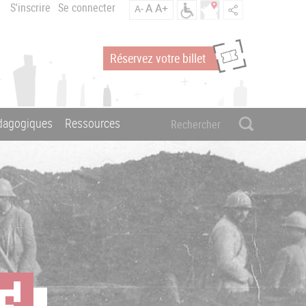
S'inscrire
Se connecter
A
A+
A-
Réservez votre billet
édagogiques
Ressources