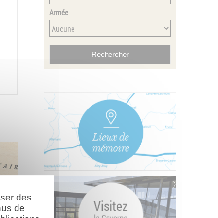
Armée
oser des
nus de