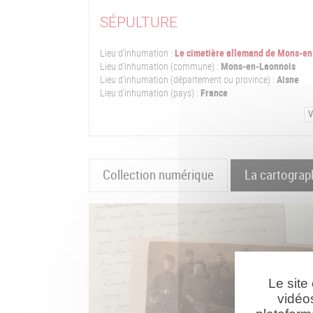
SÉPULTURE
Lieu d'inhumation :
Le cimetière allemand de Mons-e
Lieu d'inhumation (commune) :
Mons-en-Laonnois
Lieu d'inhumation (département ou province) :
Aisne
Lieu d'inhumation (pays) :
France
V
Collection numérique
La cartograp
Le site
vidéo