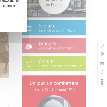
blications
activer.
Scolaire
Réservation & informations
Groupes
Bo
Réservation & informations
de
Circuits
Nav
Visites & parcours thématiques
Un jour, un combattant
Mort le
Mardi 07 août 1917