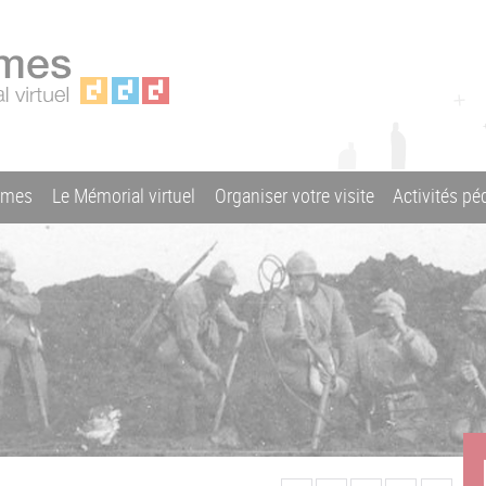
ames
Le Mémorial virtuel
Organiser votre visite
Activités p