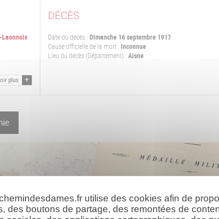
DÉCÈS
n-Laonnois
Date du décès :
Dimanche 16 septembre 1917
Cause officielle de la mort :
Inconnue
Lieu du décès (Département) :
Aisne
oir plus
hie
 chemindesdames.fr utilise des cookies afin de prop
s, des boutons de partage, des remontées de conte