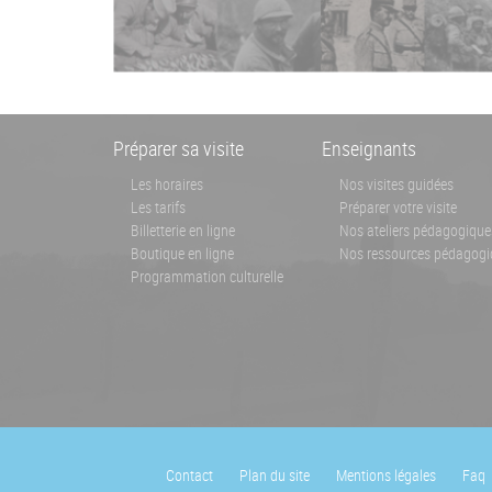
Menu
Préparer sa visite
Enseignants
Pied
Les horaires
Nos visites guidées
Les tarifs
Préparer votre visite
de
Billetterie en ligne
Nos ateliers pédagogique
page
Boutique en ligne
Nos ressources pédagogi
Programmation culturelle
Footer
Contact
Plan du site
Mentions légales
Faq