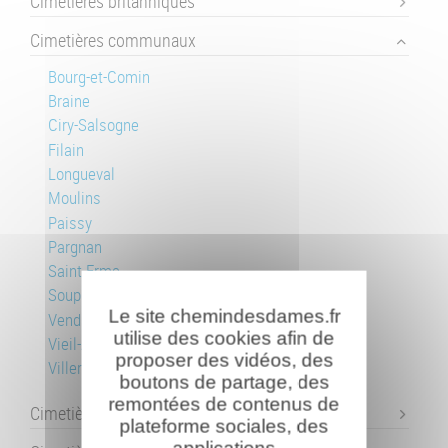
Cimetières britanniques
Cimetières communaux
Bourg-et-Comin
Braine
Ciry-Salsogne
Filain
Longueval
Moulins
Paissy
Pargnan
Saint-Erme
Soupir
Le site chemindesdames.fr
Vendresse
utilise des cookies afin de
Vieil-Arcy
proposer des vidéos, des
Villers-en-Prayères
boutons de partage, des
remontées de contenus de
Cimetière danois de Braine
plateforme sociales, des