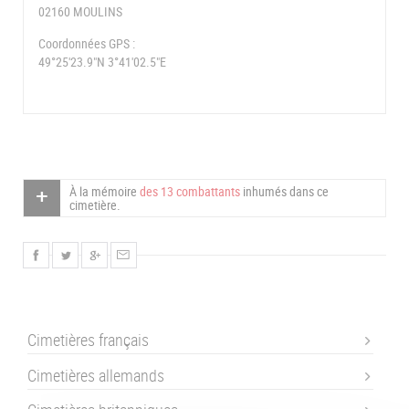
02160 MOULINS
Coordonnées GPS :
49°25'23.9"N 3°41'02.5"E
À la mémoire
des 13 combattants
inhumés dans ce
cimetière.
Cimetières français
Cimetières allemands