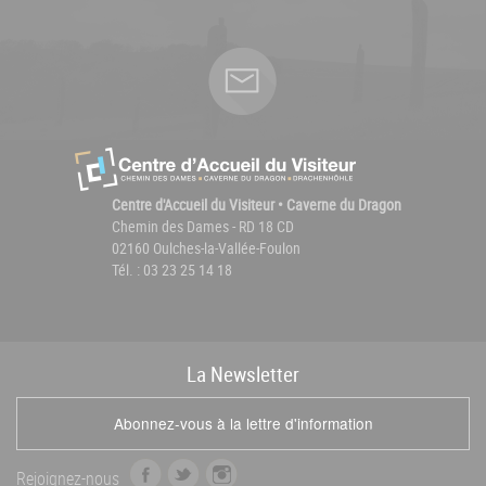
Centre d'Accueil du Visiteur • Caverne du Dragon
Chemin des Dames - RD 18 CD
02160 Oulches-la-Vallée-Foulon
Tél. : 03 23 25 14 18
La
News
letter
Abonnez-vous à la lettre d'information
f
t
i
Rejoignez-nous