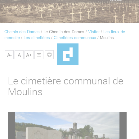
u
de
Navigation
Chemin des Dames
Le Chemin des Dames
Visiter
Les lieux de
Fil
mémoire
Les cimetières
Cimetières communaux
Moulins
d'Ariane
A-
A
A+
Le cimetière communal de
Moulins