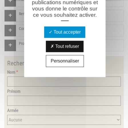
publications numériques et
vous donne le contrôle sur
Rendre un hommage pour ce combattant
ce vous souhaitez activer.
Compléter la fiche pour ce combattant
Tout accepter
Proposer un document pour ce combattant
Tout refuser
Personnaliser
Rechercher
un combattant
Nom
Prénom
Armée