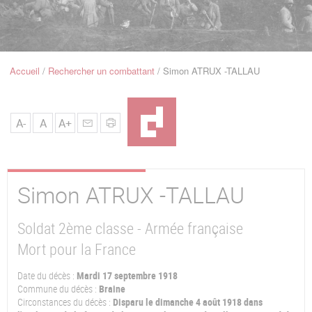
u
de
Navigation
Accueil
Rechercher un combattant
Simon ATRUX -TALLAU
Fil
d'Ariane
A-
A
A+
Simon
ATRUX -TALLAU
Soldat 2ème classe - Armée française
Mort pour la France
Date du décès :
Mardi 17 septembre 1918
Commune du décès :
Braine
Circonstances du décès :
Disparu le dimanche 4 août 1918 dans