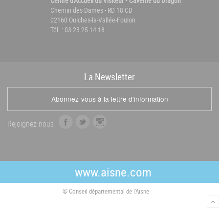
Centre d'Accueil du Visiteur • Caverne du Dragon
Chemin des Dames - RD 18 CD
02160 Oulches-la-Vallée-Foulon
Tél. : 03 23 25 14 18
La
News
letter
Abonnez-vous à la lettre d'information
f
t
i
Rejoignez-nous
a
w
n
c
i
s
e
t
t
b
t
a
www.aisne.com
o
e
g
o
r
r
© Conseil départemental de l'Aisne
k
a
m