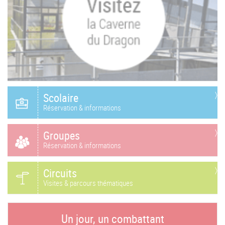
Scolaire
Réservation & informations
Groupes
Réservation & informations
Circuits
Visites & parcours thématiques
Un jour, un combattant