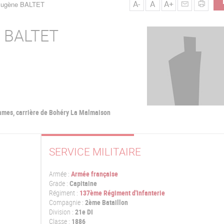
A-
A
A+
 Eugène BALTET
e
BALTET
ames, carrière de Bohéry La Malmaison
SERVICE MILITAIRE
Armée :
Armée française
Grade :
Capitaine
Régiment :
137ème Régiment d'Infanterie
Compagnie :
2ème Bataillon
Division :
21e DI
Classe :
1886