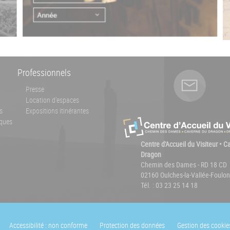
Professionnels
Presse
Location d'espaces
s
Expositions itinérantes
ques
Centre d'Accueil du Visiteur • 
Dragon
Chemin des Dames - RD 18 CD
02160 Oulches-la-Vallée-Foulon
Tél. : 03 23 25 14 18
Accessibilité : non conforme
Protection des données
Gestion des cookie