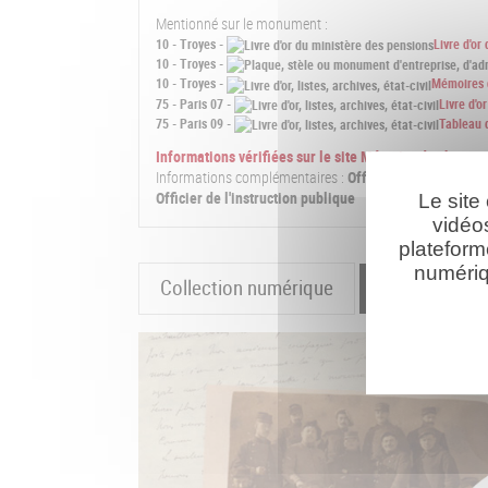
Mentionné sur le monument :
10 - Troyes -
Livre d'or
10 - Troyes -
10 - Troyes -
Mémoires d
75 - Paris 07 -
Livre d'
75 - Paris 09 -
Tableau 
Informations vérifiées sur le site Mémoire des homm
Informations complémentaires :
Officier du Mérite Agr
Officier de l'instruction publique
Le site
vidéo
plateform
numériq
Collection numérique
La cartograp