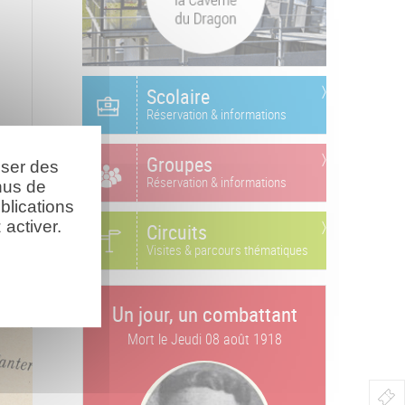
Scolaire
Réservation & informations
Groupes
oser des
Réservation & informations
nus de
blications
activer.
Circuits
Visites & parcours thématiques
Un jour, un combattant
Mort le
Jeudi 08 août 1918