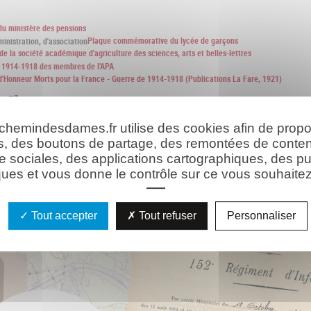
 du ministère des pensions
Plaque commémorative du lycée de garçons
e la société académique d'agriculture des sciences, arts et belles-lettres
or 1914-1918 des membres de l'APA
d'Honneur Morts pour la France - Guerre de 1914-1918 (Publications La Fare, 1921)
es
icole
 chemindesdames.fr utilise des cookies afin de prop
s, des boutons de partage, des remontées de conte
e sociales, des applications cartographiques, des pu
ues et vous donne le contrôle sur ce vous souhaitez 
hie
Les ressources
Tout accepter
Tout refuser
Personnaliser