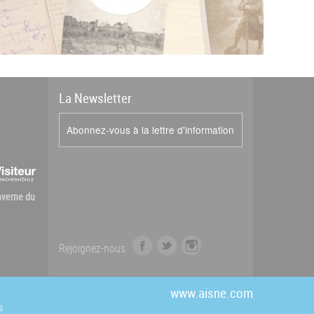
La
News
letter
Abonnez-vous à la lettre d'information
Caverne du
f
t
i
Rejoignez-nous
a
w
n
c
i
s
e
t
t
www.aisne.com
b
t
a
s