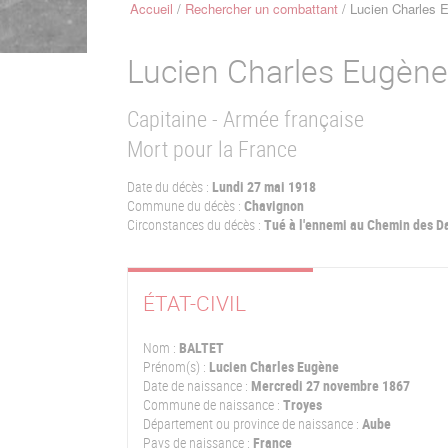
Accueil
Rechercher un combattant
Lucien Charles
Fil
d'Ariane
Lucien Charles Eugèn
Capitaine - Armée française
Mort pour la France
Date du décès :
Lundi 27 mai 1918
Commune du décès :
Chavignon
Circonstances du décès :
Tué à l'ennemi au Chemin des D
ÉTAT-CIVIL
Nom :
BALTET
Prénom(s) :
Lucien Charles Eugène
Date de naissance :
Mercredi 27 novembre 1867
Commune de naissance :
Troyes
Département ou province de naissance :
Aube
Pays de naissance :
France