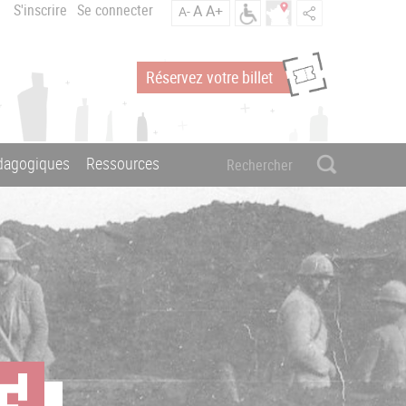
S'inscrire
Se connecter
A
A+
A-
Réservez votre billet
édagogiques
Ressources