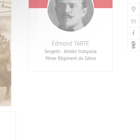
Bo
de
Nav
Edmond
TARTE
Sergent - Armée française
9ème Régiment du Génie