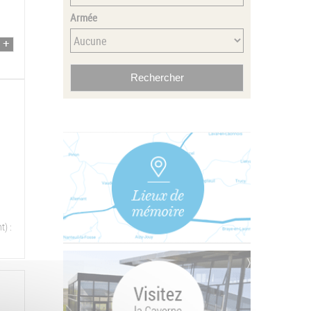
Armée
t) :