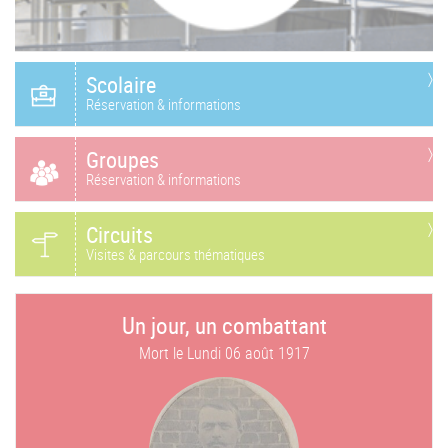
Scolaire
Réservation & informations
Groupes
Réservation & informations
Circuits
Visites & parcours thématiques
Un jour, un combattant
Mort le
Lundi 06 août 1917