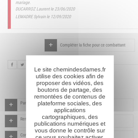
mariage.
DUCARROZ Laurent le 23/06/2020
LEMADRE Sylvain le 12/09/2020
Compléter la fiche pour ce combattant
Le site chemindesdames.fr
utilise des cookies afin de
proposer des vidéos, des
boutons de partage, des
remontées de contenus de
Participer à l'indexation du Mémorial virtuel
plateforme sociales, des
applications
cartographiques, des
Rendre un hommage pour ce combattant
publications numériques et
vous donne le contrôle sur
Compléter la fiche pour ce combattant
ce vous souhaitez activer.