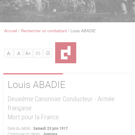
u
de
Navigation
Accueil
Rechercher un combattant
Louis ABADIE
Fil
d'Ariane
A-
A
A+
Louis
ABADIE
Deuxième Canonnier Conducteur - Armée
française
Mort pour la France
Date du décès :
Samedi 23 juin 1917
Commune du décès :
Jumigny