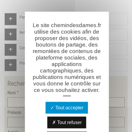
Participer à l'indexation du Mémorial virtuel
Le site chemindesdames.fr
utilise des cookies afin de
Rendre un hommage pour ce combattant
proposer des vidéos, des
boutons de partage, des
Compléter la fiche pour ce combattant
remontées de contenus de
plateforme sociales, des
Proposer un document pour ce combattant
applications
cartographiques, des
publications numériques et
Rechercher
un combattant
vous donne le contrôle sur
ce vous souhaitez activer.
Nom
Tout accepter
Prénom
Tout refuser
Armée