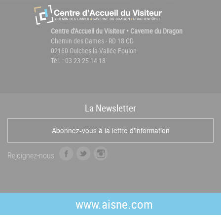
Centre d'Accueil du Visiteur • Caverne du Dragon
Chemin des Dames - RD 18 CD
02160 Oulches-la-Vallée-Foulon
Tél. : 03 23 25 14 18
La
News
letter
Abonnez-vous à la lettre d'information
f
t
i
Rejoignez-nous
a
w
n
c
i
s
e
t
t
b
t
a
www.aisne.com
o
e
g
o
r
r