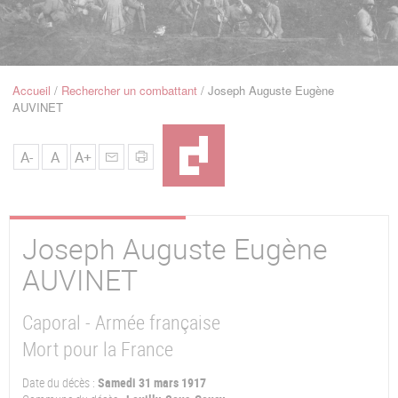
u
de
Navigation
Accueil
Rechercher un combattant
Joseph Auguste Eugène
Fil
AUVINET
d'Ariane
A-
A
A+
Joseph Auguste Eugène
AUVINET
Caporal - Armée française
Mort pour la France
Date du décès :
Samedi 31 mars 1917