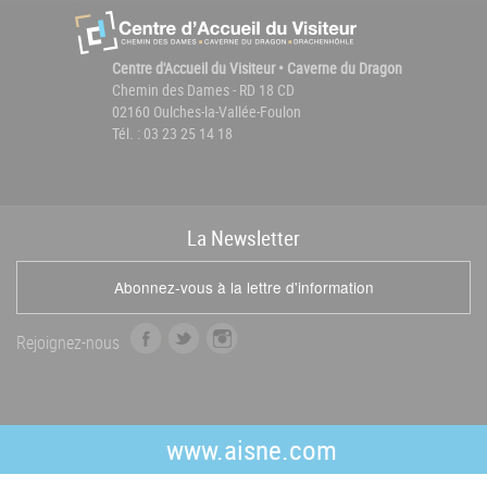
Centre d'Accueil du Visiteur • Caverne du Dragon
Chemin des Dames - RD 18 CD
02160 Oulches-la-Vallée-Foulon
Tél. : 03 23 25 14 18
La
News
letter
Abonnez-vous à la lettre d'information
f
t
i
Rejoignez-nous
a
w
n
c
i
s
e
t
t
b
t
a
www.aisne.com
o
e
g
o
r
r