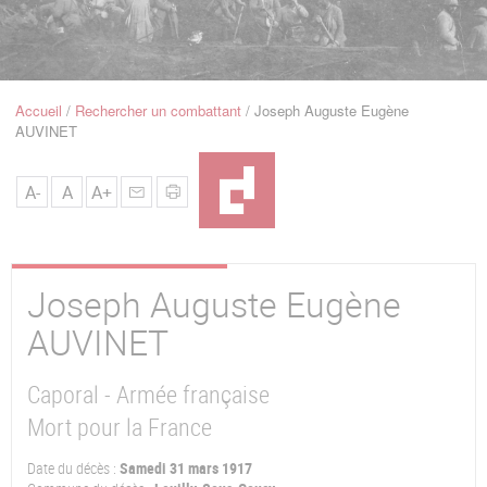
u
de
Navigation
Accueil
Rechercher un combattant
Joseph Auguste Eugène
Fil
AUVINET
d'Ariane
A-
A
A+
Joseph Auguste Eugène
AUVINET
Caporal - Armée française
Mort pour la France
Date du décès :
Samedi 31 mars 1917