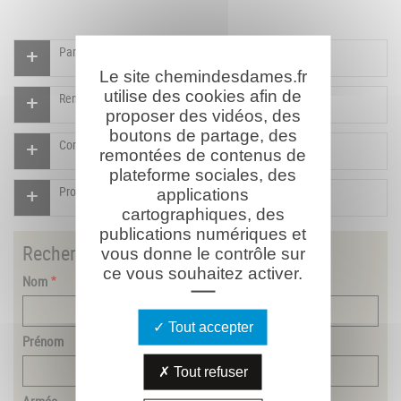
Participer à l'indexation du Mémorial virtuel
Le site chemindesdames.fr
utilise des cookies afin de
Rendre un hommage pour ce combattant
proposer des vidéos, des
boutons de partage, des
Compléter la fiche pour ce combattant
remontées de contenus de
plateforme sociales, des
Proposer un document pour ce combattant
applications
cartographiques, des
publications numériques et
Rechercher
un combattant
vous donne le contrôle sur
ce vous souhaitez activer.
Nom
Tout accepter
Prénom
Tout refuser
Armée