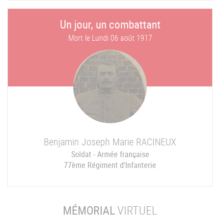
Un jour, un combattant
Mort le
Lundi 06 août 1917
Benjamin Joseph Marie
RACINEUX
Soldat - Armée française
77ème Régiment d'Infanterie
MÉMORIAL
VIRTUEL