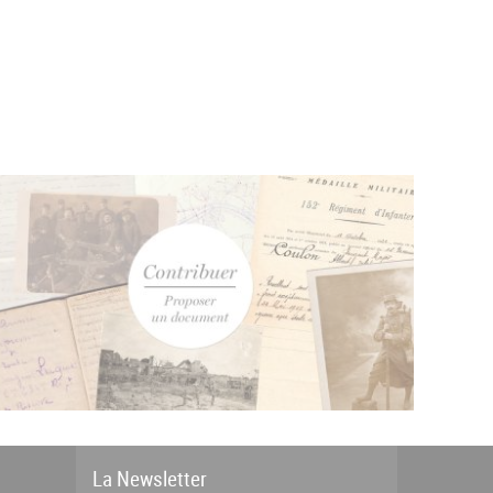
La
News
letter