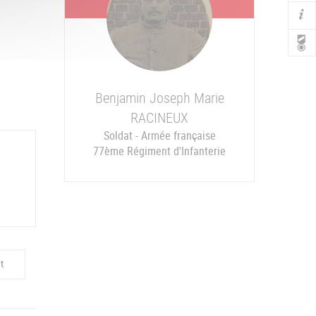
Benjamin Joseph Marie
Monument aux Morts Sarzeau face (Morbihan)
RACINEUX
Soldat - Armée française
77ème Régiment d'Infanterie
t