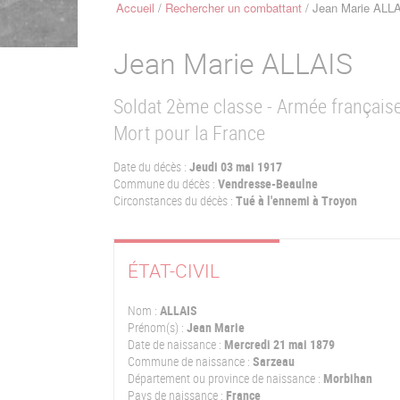
Accueil
Rechercher un combattant
Jean Marie ALL
Fil
d'Ariane
Jean Marie
ALLAIS
Soldat 2ème classe - Armée français
Mort pour la France
Date du décès :
Jeudi 03 mai 1917
Commune du décès :
Vendresse-Beaulne
Circonstances du décès :
Tué à l'ennemi à Troyon
ÉTAT-CIVIL
Nom :
ALLAIS
Prénom(s) :
Jean Marie
Date de naissance :
Mercredi 21 mai 1879
Commune de naissance :
Sarzeau
Département ou province de naissance :
Morbihan
Pays de naissance :
France