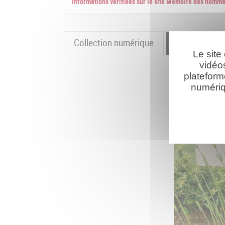
Informations vérifiées sur le site Mémoire des homm
Collection numérique
La cartograp
Le site
vidéo
plateform
numériq