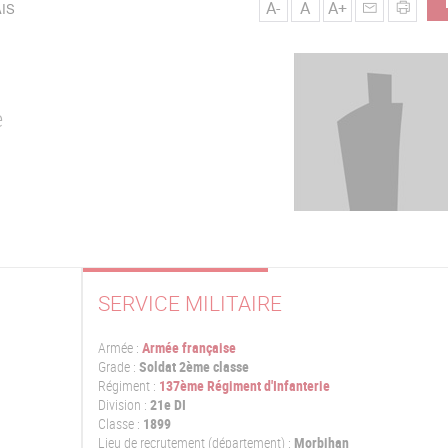
A-
A
A+
AIS
e
SERVICE MILITAIRE
Armée :
Armée française
Grade :
Soldat 2ème classe
Régiment :
137ème Régiment d'Infanterie
Division :
21e DI
Classe :
1899
Lieu de recrutement (département) :
Morbihan