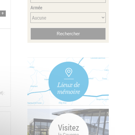
Armée
t) :