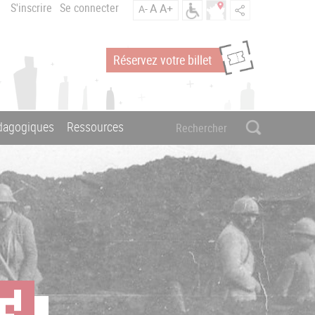
S'inscrire
Se connecter
A
A+
A-
Réservez votre billet
édagogiques
Ressources