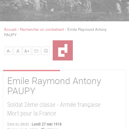
u
de
Navigation
Accueil
Rechercher un combattant
Emile Raymond Antony
Fil
PAUPY
d'Ariane
A-
A
A+
Emile Raymond Antony
PAUPY
Soldat 2ème classe - Armée française
Mort pour la France
Date du décès :
Lundi 27 mai 1918