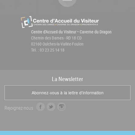
Centre d'Accueil du Visiteur • Caverne du Dragon
Chemin des Dames - RD 18 CD
02160 Oulches-la-Vallée-Foulon
Tél. : 03 23 25 14 18
La
News
letter
Abonnez-vous à la lettre d'information
f
t
i
Rejoignez-nous
a
w
n
c
i
s
e
t
t
b
t
a