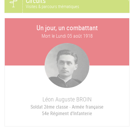
Circuits
Visites & parcours thématiques
Un jour, un combattant
Mort le
Lundi 05 août 1918
Léon Auguste
BROIN
Soldat 2ème classe - Armée française
54e Régiment d'Infanterie