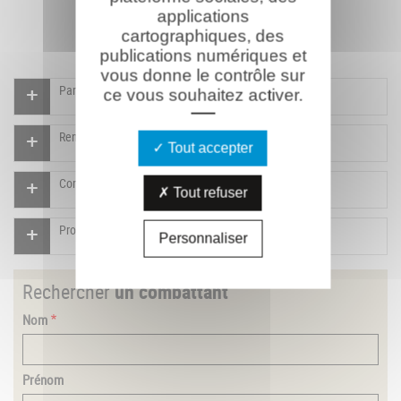
applications
cartographiques, des
publications numériques et
vous donne le contrôle sur
Participer à l'indexation du Mémorial virtuel
ce vous souhaitez activer.
Rendre un hommage pour ce combattant
Tout accepter
Compléter la fiche pour ce combattant
Tout refuser
Proposer un document pour ce combattant
Personnaliser
Rechercher
un combattant
Nom
Prénom