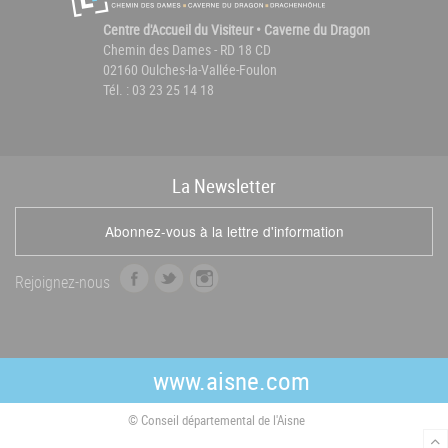
Centre d'Accueil du Visiteur • Caverne du Dragon
Chemin des Dames - RD 18 CD
02160 Oulches-la-Vallée-Foulon
Tél. : 03 23 25 14 18
La
News
letter
Abonnez-vous à la lettre d'information
f
t
i
Rejoignez-nous
a
w
n
c
i
s
e
t
t
b
t
a
www.aisne.com
o
e
g
o
r
r
© Conseil départemental de l'Aisne
k
a