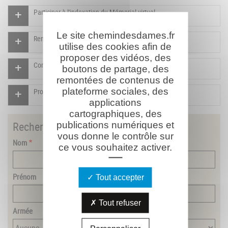
Participer à l'indexation du Mémorial virtuel
Le site chemindesdames.fr
Rendre un hommage pour ce combattant
utilise des cookies afin de
proposer des vidéos, des
Compléter la fiche pour ce combattant
boutons de partage, des
remontées de contenus de
plateforme sociales, des
Proposer un document pour ce combattant
applications
cartographiques, des
publications numériques et
Rechercher
un combattant
vous donne le contrôle sur
Nom
ce vous souhaitez activer.
Prénom
Tout accepter
Tout refuser
Armée