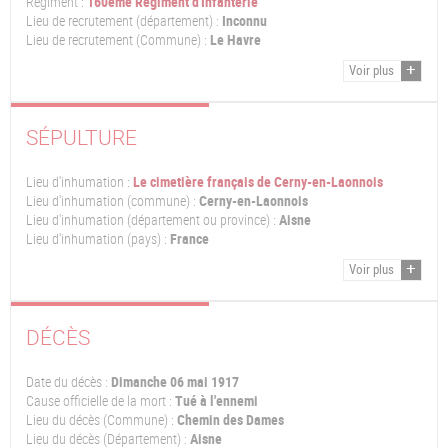
Régiment :
160ème Régiment d'Infanterie
Lieu de recrutement (département) :
Inconnu
Lieu de recrutement (Commune) :
Le Havre
Voir plus
SÉPULTURE
Lieu d'inhumation :
Le cimetière français de Cerny-en-Laonnois
Lieu d'inhumation (commune) :
Cerny-en-Laonnois
Lieu d'inhumation (département ou province) :
Aisne
Lieu d'inhumation (pays) :
France
Voir plus
DÉCÈS
Date du décès :
Dimanche 06 mai 1917
Cause officielle de la mort :
Tué à l'ennemi
Lieu du décès (Commune) :
Chemin des Dames
Lieu du décès (Département) :
Aisne