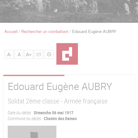
u
de
Navigation
Accueil
Rechercher un combattant
Edouard Eugène AUBRY
Fil
d'Ariane
A-
A
A+
Edouard Eugène
AUBRY
Soldat 2ème classe - Armée française
Date du décès :
Dimanche 06 mai 1917
Commune du décès :
Chemin des Dames