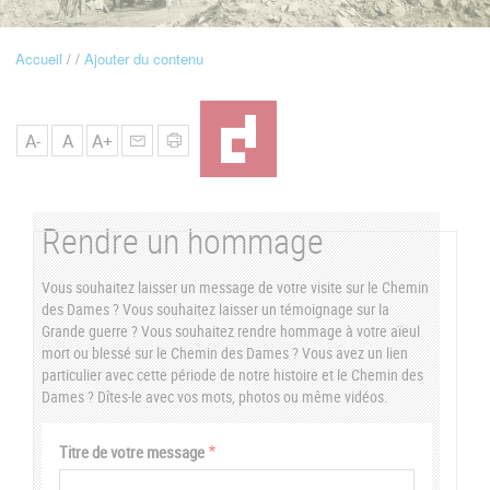
u
Accueil
Ajouter du contenu
Fil
d'Ariane
A-
A
A+
Rendre un hommage
Vous souhaitez laisser un message de votre visite sur le Chemin
des Dames ? Vous souhaitez laisser un témoignage sur la
Grande guerre ? Vous souhaitez rendre hommage à votre aïeul
mort ou blessé sur le Chemin des Dames ? Vous avez un lien
particulier avec cette période de notre histoire et le Chemin des
Dames ? Dîtes-le avec vos mots, photos ou même vidéos.
Vertical
Titre de votre message
Tabs