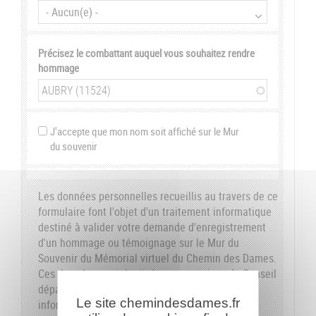
Précisez le combattant auquel vous souhaitez rendre
hommage
J'accepte que mon nom soit affiché sur le Mur
du souvenir
Les données personnelles recueillis au travers de ce
formulaire font l'objet d'un traitement informatique
destiné à valider votre demande d'enregistrement
d'un hommage ou témoignage sur le Mur du
Souvenir du Mémorial virtuel du Chemin des Dames.
Ces données sont destinées aux services du Conseil
départemental de l'Aisne. Conformément à la loi
Le site chemindesdames.fr
informatique et libertés du 6 janvier 1978, nous