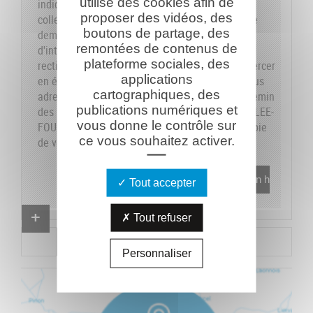
utilise des cookies afin de
indiquons sur le formulaire les données dont la
proposer des vidéos, des
collecte est obligatoire pour pouvoir traiter votre
boutons de partage, des
demande. Vous disposez de vos droits
remontées de contenus de
d'interrogation, accès, modification, opposition,
plateforme sociales, des
rectification et suppression que vous pouvez exercer
applications
en écrivant au responsable du traitement, en vous
cartographiques, des
adressant à la Caverne du Dragon-Musée du Chemin
publications numériques et
des Dames - RD 18 CD - 02160 OULCHES-LA-VALLEE-
vous donne le contrôle sur
FOULON et en joignant à votre demande une copie
ce vous souhaitez activer.
de votre pièce d'identité.
En savoir plus
Tout accepter
Proposer un combattant
Tout refuser
Proposer un document
Personnaliser