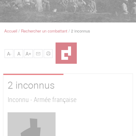
u
de
Navigation
Accueil
Rechercher un combattant
2 inconnus
Fil
d'Ariane
A-
A
A+
2 inconnus
Inconnu - Armée française