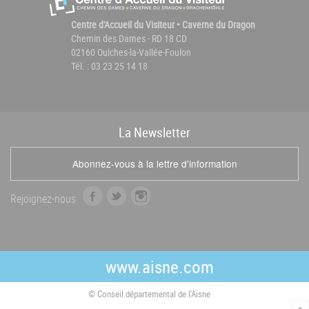
Centre d'Accueil du Visiteur • Caverne du Dragon
Chemin des Dames - RD 18 CD
02160 Oulches-la-Vallée-Foulon
Tél. : 03 23 25 14 18
La
News
letter
Abonnez-vous à la lettre d'information
f
t
i
Rejoignez-nous
a
w
n
c
i
s
e
t
t
b
t
a
www.aisne.com
o
e
g
o
r
r
© Conseil départemental de l'Aisne
k
a