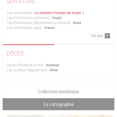
SÉPULTURE
Lieu d'inhumation :
Le cimetière français de Soupir 1
Lieu d'inhumation (commune) :
Soupir
Lieu d'inhumation (département ou province) :
Aisne
Lieu d'inhumation (pays) :
France
Voir plus
DÉCÈS
Cause officielle de la mort :
Inconnue
Lieu du décès (Département) :
Aisne
Collection numérique
La cartographie