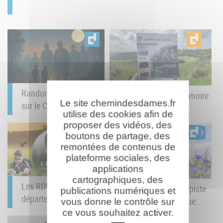
Randonnée nocturne
Le Carnet de la Mémoire
Le site chemindesdames.fr
sur le Chemin des...
du Chemin des...
utilise des cookies afin de
proposer des vidéos, des
boutons de partage, des
remontées de contenus de
plateforme sociales, des
applications
cartographiques, des
Les RDV Culturels du
Baludik : un jeu de piste
publications numériques et
département : juin à...
numérique débarque...
vous donne le contrôle sur
ce vous souhaitez activer.