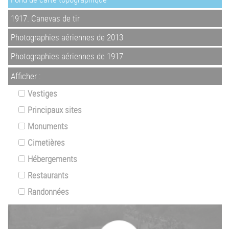
1917. Canevas de tir
Photographies aériennes de 2013
Photographies aériennes de 1917
Afficher :
Vestiges
Principaux sites
Monuments
Cimetières
Hébergements
Restaurants
Randonnées
Z