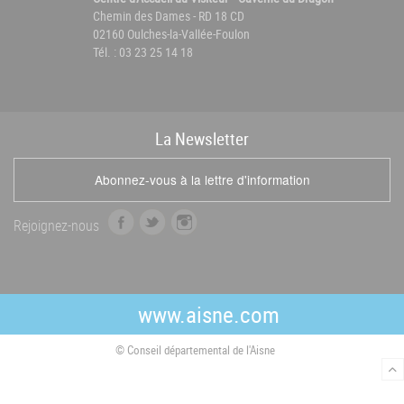
Chemin des Dames - RD 18 CD
02160 Oulches-la-Vallée-Foulon
Tél. : 03 23 25 14 18
La
News
letter
Abonnez-vous à la lettre d'information
f
t
i
Rejoignez-nous
a
w
n
c
i
s
e
t
t
b
t
a
www.aisne.com
o
e
g
o
r
r
© Conseil départemental de l'Aisne
k
a
m