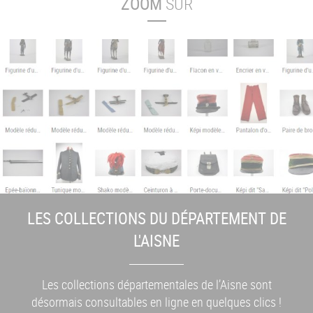
ZOOM
SUR
LES COLLECTIONS DU DÉPARTEMENT DE
L'AISNE
Les collections départementales de l’Aisne sont
désormais consultables en ligne en quelques clics !