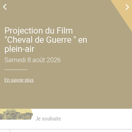
u
Projection du Film
"Cheval de Guerre " en
plein-air
Samedi 8 août 2026
En savoir plus
Je souhaite