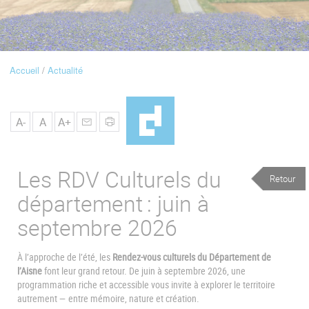
u
de
Navigation
Accueil
Actualité
Fil
d'Ariane
A-
A
A+
Les RDV Culturels du
Retour
département : juin à
septembre 2026
À l’approche de l’été, les
Rendez-vous culturels du Département de
l’Aisne
font leur grand retour. De juin à septembre 2026, une
programmation riche et accessible vous invite à explorer le territoire
autrement — entre mémoire, nature et création.