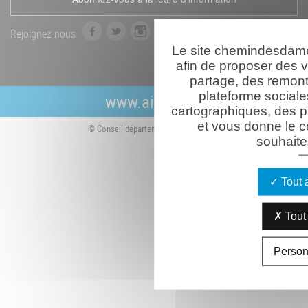
f
t
i
Rejoignez-nous
a
w
n
Le site chemindesdames
c
i
s
afin de proposer des 
e
t
t
partage, des remon
b
t
a
plateforme sociale
www.aisne.com
o
e
g
cartographiques, des p
o
r
r
et vous donne le c
© Conseil départemental de l'Aisne
k
a
souhaitez
m
Tout 
Tout 
Person