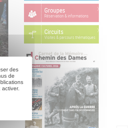
Groupes
Réservation & informations
Circuits
Visites & parcours thématiques
oser des
Marche du soir | 16 avril 2026
nus de
blications
activer.