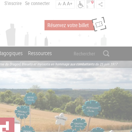
S'inscrire
Se connecter
A
A+
A-
Réservez votre billet
édagogiques
Ressources
erne du Dragon] Bleuets et myosotis en hommage aux combattants du 25 juin 1917