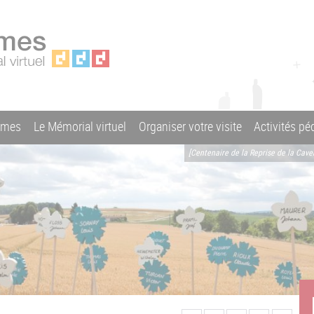
ames
Le Mémorial virtuel
Organiser votre visite
Activités p
[Centenaire de la Reprise de la Cav