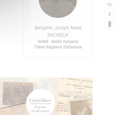
Nav
Benjamin Joseph Marie
RACINEUX
Soldat - Armée française
77ème Régiment d'Infanterie