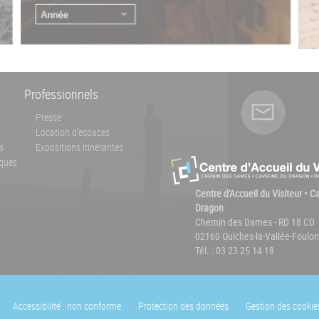
Professionnels
Presse
Location d'espaces
s
Expositions itinérantes
ques
Centre d'Accueil du Visiteur • 
Dragon
Chemin des Dames - RD 18 CD
02160 Oulches-la-Vallée-Foulon
Tél. : 03 23 25 14 18
Accessibilité : non conforme
Protection des données
Gestion des cookie