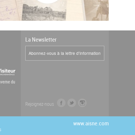
La
News
letter
Abonnez-vous à la lettre d'information
Caverne du
f
t
i
Rejoignez-nous
a
w
n
c
i
s
e
t
t
www.aisne.com
b
t
a
s
o
e
g