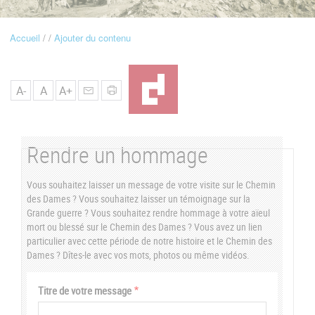
u
Accueil
Ajouter du contenu
Fil
d'Ariane
A-
A
A+
Rendre un hommage
Vous souhaitez laisser un message de votre visite sur le Chemin
des Dames ? Vous souhaitez laisser un témoignage sur la
Grande guerre ? Vous souhaitez rendre hommage à votre aïeul
mort ou blessé sur le Chemin des Dames ? Vous avez un lien
particulier avec cette période de notre histoire et le Chemin des
Dames ? Dîtes-le avec vos mots, photos ou même vidéos.
Vertical
Titre de votre message
Tabs