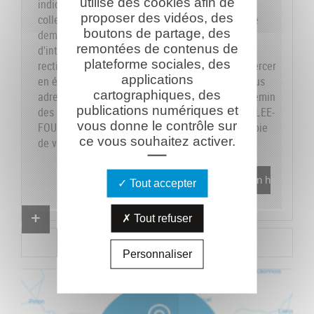
utilise des cookies afin de
indiquons sur le formulaire les données dont la
proposer des vidéos, des
collecte est obligatoire pour pouvoir traiter votre
boutons de partage, des
demande. Vous disposez de vos droits
remontées de contenus de
d'interrogation, accès, modification, opposition,
plateforme sociales, des
rectification et suppression que vous pouvez exercer
applications
en écrivant au responsable du traitement, en vous
cartographiques, des
adressant à la Caverne du Dragon-Musée du Chemin
publications numériques et
des Dames - RD 18 CD - 02160 OULCHES-LA-VALLEE-
vous donne le contrôle sur
FOULON et en joignant à votre demande une copie
ce vous souhaitez activer.
de votre pièce d'identité.
En savoir plus
Tout accepter
Proposer un combattant
Tout refuser
Proposer un document
Personnaliser