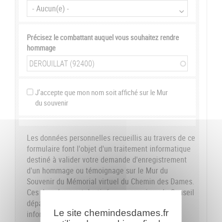
Précisez le combattant auquel vous souhaitez rendre
hommage
J'accepte que mon nom soit affiché sur le Mur
du souvenir
Les données personnelles recueillis au travers de ce
formulaire font l'objet d'un traitement informatique
destiné à valider votre demande d'enregistrement
d'un hommage ou témoignage sur le Mur du
Souvenir du Mémorial virtuel du Chemin des Dames.
Ces données sont destinées aux services du Conseil
départemental de l'Aisne. Conformément à la loi
Le site chemindesdames.fr
informatique et libertés du 6 janvier 1978, nous