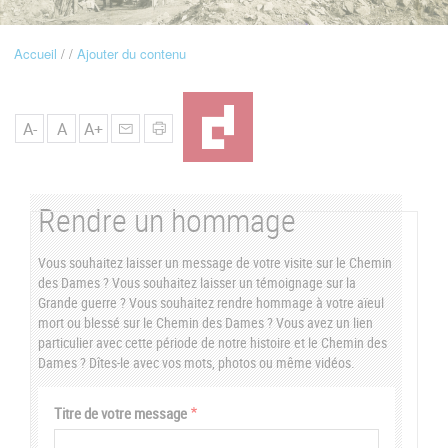
u
Accueil
Ajouter du contenu
Fil
d'Ariane
A-
A
A+
Rendre un hommage
Vous souhaitez laisser un message de votre visite sur le Chemin
des Dames ? Vous souhaitez laisser un témoignage sur la
Grande guerre ? Vous souhaitez rendre hommage à votre aïeul
mort ou blessé sur le Chemin des Dames ? Vous avez un lien
particulier avec cette période de notre histoire et le Chemin des
Dames ? Dîtes-le avec vos mots, photos ou même vidéos.
Vertical
Titre de votre message
Tabs