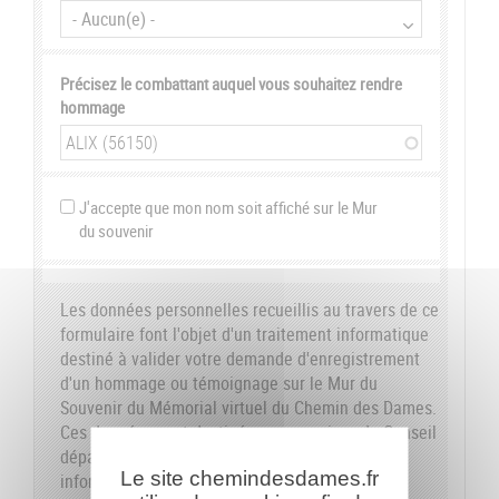
Précisez le combattant auquel vous souhaitez rendre
hommage
J'accepte que mon nom soit affiché sur le Mur
du souvenir
Les données personnelles recueillis au travers de ce
formulaire font l'objet d'un traitement informatique
destiné à valider votre demande d'enregistrement
d'un hommage ou témoignage sur le Mur du
Souvenir du Mémorial virtuel du Chemin des Dames.
Ces données sont destinées aux services du Conseil
départemental de l'Aisne. Conformément à la loi
Le site chemindesdames.fr
informatique et libertés du 6 janvier 1978, nous