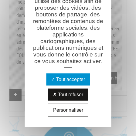
utilise des cookies afin de
indiquons sur le formulaire les données dont la
proposer des vidéos, des
collecte est obligatoire pour pouvoir traiter votre
boutons de partage, des
demande. Vous disposez de vos droits
remontées de contenus de
d'interrogation, accès, modification, opposition,
plateforme sociales, des
rectification et suppression que vous pouvez exercer
applications
en écrivant au responsable du traitement, en vous
cartographiques, des
adressant à la Caverne du Dragon-Musée du Chemin
publications numériques et
des Dames - RD 18 CD - 02160 OULCHES-LA-VALLEE-
vous donne le contrôle sur
FOULON et en joignant à votre demande une copie
ce vous souhaitez activer.
de votre pièce d'identité.
En savoir plus
Tout accepter
Proposer un combattant
Tout refuser
Proposer un document
Personnaliser