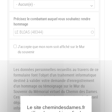
Précisez le combattant auquel vous souhaitez rendre
hommage
J'accepte que mon nom soit affiché sur le Mur
du souvenir
Les données personnelles recueillis au travers de ce
formulaire font l'objet d'un traitement informatique
destiné à valider votre demande d'enregistrement
d'un hommage ou témoignage sur le Mur du
Souvenir du Mémorial virtuel du Chemin des Dames.
Ces données sont destinées aux services du Conseil
départemental de l'Aisne. Conformément à la loi
Le site chemindesdames.fr
informatique et libertés du 6 janvier 1978, nous