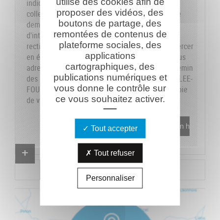
utilise des cookies afin de
indiquons sur le formulaire les données dont la
proposer des vidéos, des
collecte est obligatoire pour pouvoir traiter votre
boutons de partage, des
demande. Vous disposez de vos droits
remontées de contenus de
d'interrogation, accès, modification, opposition,
plateforme sociales, des
rectification et suppression que vous pouvez exercer
applications
en écrivant au responsable du traitement, en vous
cartographiques, des
adressant à la Caverne du Dragon-Musée du Chemin
publications numériques et
des Dames - RD 18 CD - 02160 OULCHES-LA-VALLEE-
vous donne le contrôle sur
FOULON et en joignant à votre demande une copie
ce vous souhaitez activer.
de votre pièce d'identité.
En savoir plus
Tout accepter
Proposer un combattant
Tout refuser
Proposer un document
Personnaliser