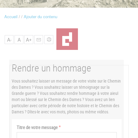
u
Accueil
Ajouter du contenu
Fil
d'Ariane
A-
A
A+
Rendre un hommage
Vous souhaitez laisser un message de votre visite sur le Chemin
des Dames ? Vous souhaitez laisser un témoignage sur la
Grande guerre ? Vous souhaitez rendre hommage à votre aïeul
mort ou blessé sur le Chemin des Dames ? Vous avez un lien
particulier avec cette période de notre histoire et le Chemin des
Dames ? Dîtes-le avec vos mots, photos ou même vidéos.
Vertical
Titre de votre message
Tabs