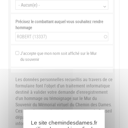
Précisez le combattant auquel vous souhaitez rendre
hommage
J'accepte que mon nom soit affiché sur le Mur
du souvenir
Les données personnelles recueillis au travers de ce
formulaire font l'objet d'un traitement informatique
destiné à valider votre demande d'enregistrement
d'un hommage ou témoignage sur le Mur du
Souvenir du Mémorial virtuel du Chemin des Dames.
Ces données sont destinées aux services du Conseil
départemental de l'Aisne. Conformément à la loi
Le site chemindesdames.fr
informatique et libertés du 6 janvier 1978, nous