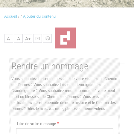
u
Accueil
Ajouter du contenu
Fil
d'Ariane
A-
A
A+
Rendre un hommage
Vous souhaitez laisser un message de votre visite sur le Chemin
des Dames ? Vous souhaitez laisser un témoignage sur la
Grande guerre ? Vous souhaitez rendre hommage à votre aïeul
mort ou blessé sur le Chemin des Dames ? Vous avez un lien
particulier avec cette période de notre histoire et le Chemin des
Dames ? Dîtes-le avec vos mots, photos ou même vidéos.
Vertical
Titre de votre message
Tabs