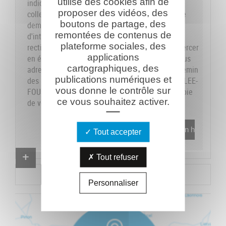
utilise des cookies afin de
indiquons sur le formulaire les données dont la
proposer des vidéos, des
collecte est obligatoire pour pouvoir traiter votre
boutons de partage, des
demande. Vous disposez de vos droits
remontées de contenus de
d'interrogation, accès, modification, opposition,
plateforme sociales, des
rectification et suppression que vous pouvez exercer
applications
en écrivant au responsable du traitement, en vous
cartographiques, des
adressant à la Caverne du Dragon-Musée du Chemin
publications numériques et
des Dames - RD 18 CD - 02160 OULCHES-LA-VALLEE-
vous donne le contrôle sur
FOULON et en joignant à votre demande une copie
ce vous souhaitez activer.
de votre pièce d'identité.
En savoir plus
Tout accepter
Proposer un combattant
Tout refuser
Proposer un document
Personnaliser