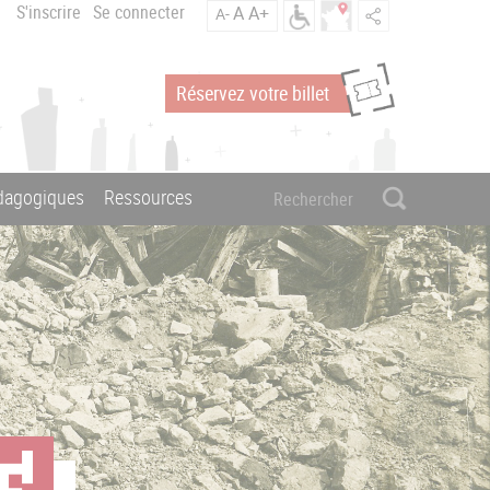
S'inscrire
Se connecter
A
A+
A-
Réservez votre billet
édagogiques
Ressources