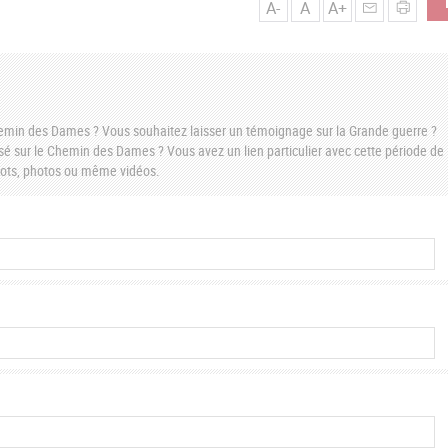
A-
A
A+
Chemin des Dames ? Vous souhaitez laisser un témoignage sur la Grande guerre ?
é sur le Chemin des Dames ? Vous avez un lien particulier avec cette période de
 mots, photos ou même vidéos.