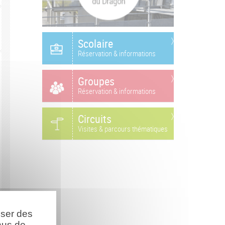
Scolaire
Réservation & informations
Groupes
Réservation & informations
Circuits
Visites & parcours thématiques
oser des
nus de