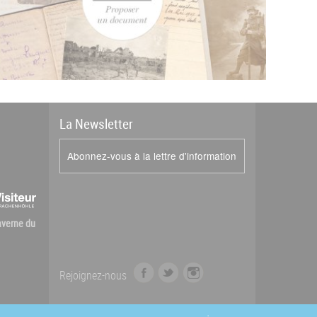
La
News
letter
Abonnez-vous à la lettre d'information
Caverne du
f
t
i
Rejoignez-nous
a
w
n
c
i
s
e
t
t