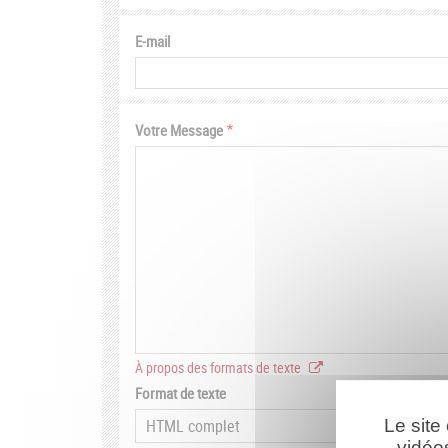
E-mail
Votre Message
À propos des formats de texte
Format de texte
Le site
vidéo