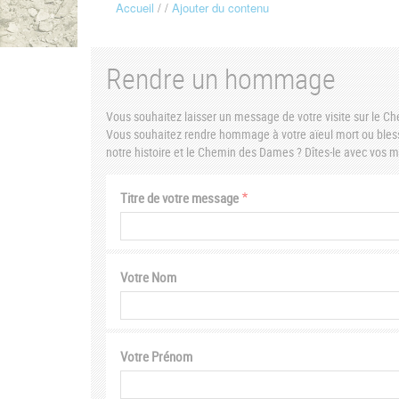
Accueil
Ajouter du contenu
Fil
d'Ariane
Rendre un hommage
Vous souhaitez laisser un message de votre visite sur le 
Vous souhaitez rendre hommage à votre aïeul mort ou bless
notre histoire et le Chemin des Dames ? Dîtes-le avec vos
Titre de votre message
Votre Nom
Votre Prénom