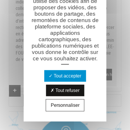
utilise des cookies afin de
indiquons sur le formulaire les données dont la
proposer des vidéos, des
collecte est obligatoire pour pouvoir traiter votre
boutons de partage, des
demande. Vous disposez de vos droits
remontées de contenus de
d'interrogation, accès, modification, opposition,
plateforme sociales, des
rectification et suppression que vous pouvez exercer
applications
en écrivant au responsable du traitement, en vous
cartographiques, des
adressant à la Caverne du Dragon-Musée du Chemin
publications numériques et
des Dames - RD 18 CD - 02160 OULCHES-LA-VALLEE-
vous donne le contrôle sur
FOULON et en joignant à votre demande une copie
ce vous souhaitez activer.
de votre pièce d'identité.
En savoir plus
Tout accepter
Proposer un combattant
Tout refuser
Proposer un document
Personnaliser