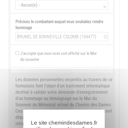
Précisez le combattant auquel vous souhaitez rendre
hommage
J'accepte que mon nom soit affiché sur le Mur
du souvenir
Les données personnelles recueillis au travers de ce
formulaire font l'objet d'un traitement informatique
destiné à valider votre demande d'enregistrement
d'un hommage ou témoignage sur le Mur du
Souvenir du Mémorial virtuel du Chemin des Dames.
Ces données sont destinées aux services du Conseil
départemental de l'Aisne. Conformément à la loi
Le site chemindesdames.fr
informatique et libertés du 6 janvier 1978, nous