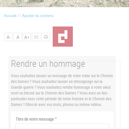
u
Accueil
Ajouter du contenu
Fil
d'Ariane
A-
A
A+
Rendre un hommage
Vous souhaitez laisser un message de votre visite sur le Chemin
des Dames ? Vous souhaitez laisser un témoignage sur la
Grande guerre ? Vous souhaitez rendre hommage à votre aïeul
mort ou blessé sur le Chemin des Dames ? Vous avez un lien
particulier avec cette période de notre histoire et le Chemin des
Dames ? Dîtes-le avec vos mots, photos ou même vidéos.
Vertical
Titre de votre message
Tabs