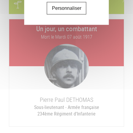
Circuits
Visites & parcours thématiques
Personnaliser
Un jour, un combattant
Mort le
Mardi 07 août 1917
Pierre Paul
DETHOMAS
Sous-lieutenant - Armée française
234ème Régiment d'Infanterie