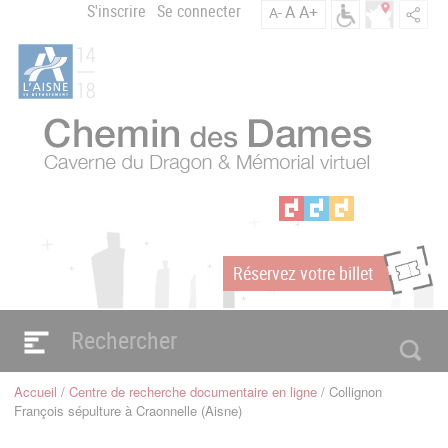
Aller
S'inscrire
Se connecter
A
A+
A-
Menu
au
C
contenu
du
h
principal
compte
e
m
de
i
l'utilisateur
n
d
e
s
D
a
Réservez votre billet
m
m
e
s
Navigation
e
principale
Accueil
Centre de recherche documentaire en ligne
Collignon
n
Fil
François sépulture à Craonnelle (Aisne)
d'Ariane