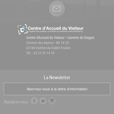
Centre d'Accueil du Visiteur • Caverne du Dragon
Chemin des Dames - RD 18 CD
02160 Oulches-la-Vallée-Foulon
Tél. : 03 23 25 14 18
La
News
letter
Abonnez-vous à la lettre d'information
f
t
i
Rejoignez-nous
a
w
n
c
i
s