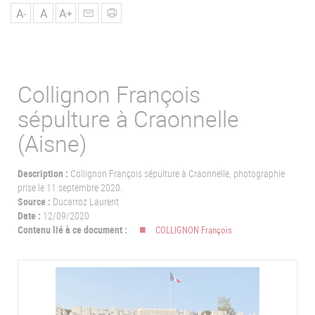
u
A-
A
A+
Collignon François
sépulture à Craonnelle
(Aisne)
Description :
Collignon François sépulture à Craonnelle, photographie
prise le 11 septembre 2020.
Source :
Ducarroz Laurent
Date :
12/09/2020
Contenu lié à ce document :
COLLIGNON François