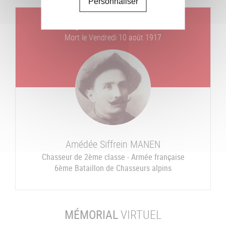
Personnaliser
Un jour, un combattant
Mort le
Vendredi 10 août 1917
Amédée Siffrein
MANEN
Chasseur de 2ème classe - Armée française
6ème Bataillon de Chasseurs alpins
MÉMORIAL
VIRTUEL