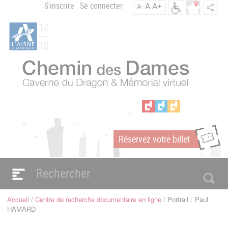
Aller
S'inscrire
Se connecter
A
A+
A-
Menu
au
C
contenu
du
h
principal
compte
e
m
de
i
l'utilisateur
n
d
e
s
D
a
Réservez votre billet
m
m
e
s
Navigation
e
principale
Accueil
Centre de recherche documentaire en ligne
Portrait : Paul
n
Fil
HAMARD
d'Ariane