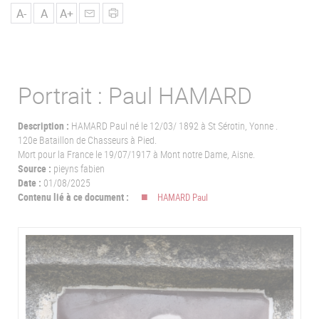
u
A-
A
A+
Portrait : Paul HAMARD
Description :
HAMARD Paul né le 12/03/ 1892 à St Sérotin, Yonne .
120e Bataillon de Chasseurs à Pied.
Mort pour la France le 19/07/1917 à Mont notre Dame, Aisne.
Source :
pieyns fabien
Date :
01/08/2025
Contenu lié à ce document :
HAMARD Paul