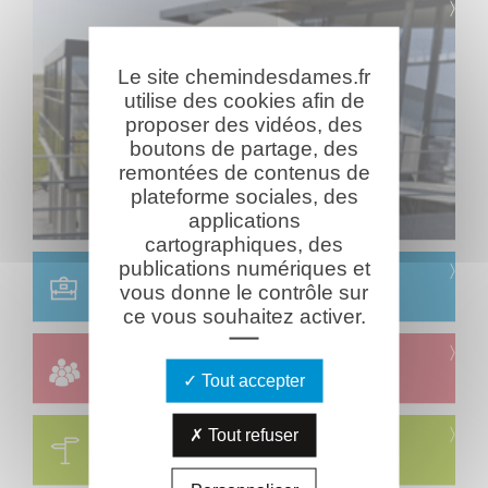
Le site chemindesdames.fr
utilise des cookies afin de
proposer des vidéos, des
boutons de partage, des
remontées de contenus de
plateforme sociales, des
applications
cartographiques, des
publications numériques et
Scolaire
vous donne le contrôle sur
Réservation & informations
ce vous souhaitez activer.
Groupes
Réservation & informations
Tout accepter
Circuits
Tout refuser
Visites & parcours thématiques