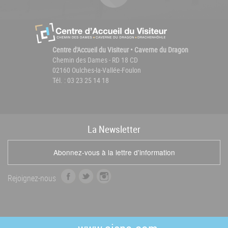
Centre d'Accueil du Visiteur • Caverne du Dragon
Chemin des Dames - RD 18 CD
02160 Oulches-la-Vallée-Foulon
Tél. : 03 23 25 14 18
La
News
letter
Abonnez-vous à la lettre d'information
f
t
i
Rejoignez-nous
a
w
n
c
i
s
e
t
t
b
t
a