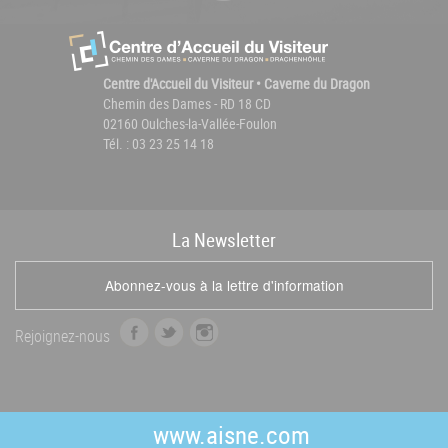
Centre d'Accueil du Visiteur • Caverne du Dragon
Chemin des Dames - RD 18 CD
02160 Oulches-la-Vallée-Foulon
Tél. : 03 23 25 14 18
La
News
letter
Abonnez-vous à la lettre d'information
f
t
i
Rejoignez-nous
a
w
n
c
i
s
e
t
t
b
t
a
www.aisne.com
o
e
g