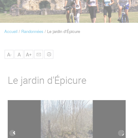
u
de
Navigation
Accueil
Randonnées
Le jardin d'Épicure
Fil
d'Ariane
A-
A
A+
Le jardin d'Épicure