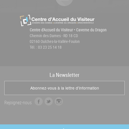
Centre d'Accueil du Visiteur • Caverne du Dragon
Chemin des Dames - RD 18 CD
02160 Oulches-la-Vallée-Foulon
Tél. : 03 23 25 14 18
La
News
letter
Abonnez-vous à la lettre d'information
f
t
i
Rejoignez-nous
a
w
n
c
i
s
e
t
t
b
t
a