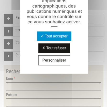
applications
cartographiques, des
publications numériques et
vous donne le contrôle sur
Participer à l'indexation du Mémorial virtuel
ce vous souhaitez activer.
Rendre un hommage pour ce combattant
Tout accepter
Compléter la fiche pour ce combattant
Tout refuser
Proposer un document pour ce combattant
Personnaliser
Rechercher
un combattant
Nom
Prénom