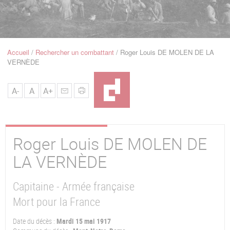
u
de
Navigation
Accueil
Rechercher un combattant
Roger Louis DE MOLEN DE LA
Fil
VERNÈDE
d'Ariane
A-
A
A+
Roger Louis
DE MOLEN DE
LA VERNÈDE
Capitaine - Armée française
Mort pour la France
Date du décès :
Mardi 15 mai 1917