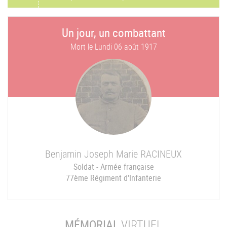
Un jour, un combattant
Mort le
Lundi 06 août 1917
Benjamin Joseph Marie
RACINEUX
Soldat - Armée française
77ème Régiment d'Infanterie
MÉMORIAL
VIRTUEL