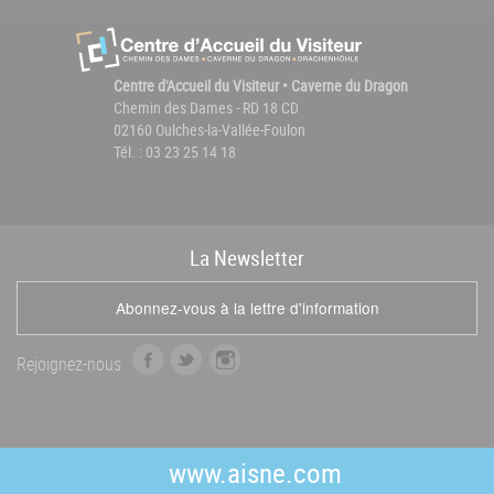
Centre d'Accueil du Visiteur • Caverne du Dragon
Chemin des Dames - RD 18 CD
02160 Oulches-la-Vallée-Foulon
Tél. : 03 23 25 14 18
La
News
letter
Abonnez-vous à la lettre d'information
f
t
i
Rejoignez-nous
a
w
n
c
i
s
e
t
t
b
t
a
www.aisne.com
o
e
g