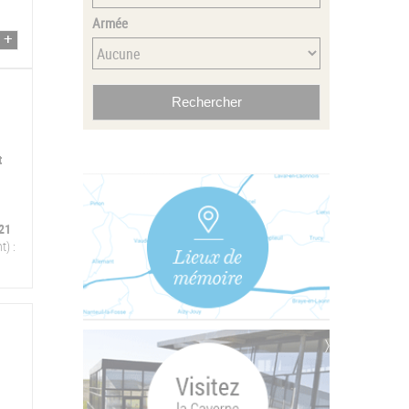
Armée
t
21
t) :