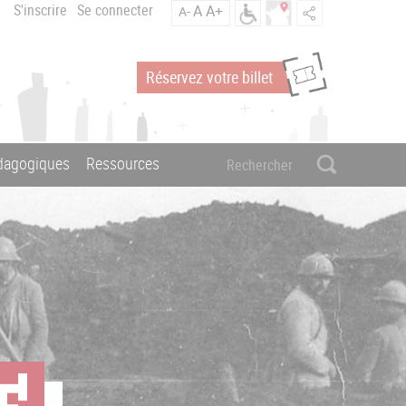
S'inscrire
Se connecter
A
A+
A-
Réservez votre billet
édagogiques
Ressources