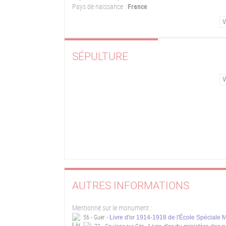
Pays de naissance :
France
V
SÉPULTURE
V
AUTRES INFORMATIONS
Mentionné sur le monument :
56 - Guer -
Livre d'or 1914-1918 de l'École Spéciale Mi