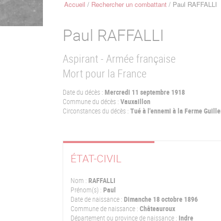
Accueil
Rechercher un combattant
Paul RAFFALLI
Fil
d'Ariane
Paul
RAFFALLI
Aspirant - Armée française
Mort pour la France
Date du décès :
Mercredi 11 septembre 1918
Commune du décès :
Vauxaillon
Circonstances du décès :
Tué à l'ennemi à la Ferme Guill
ÉTAT-CIVIL
Nom :
RAFFALLI
Prénom(s) :
Paul
Date de naissance :
Dimanche 18 octobre 1896
Commune de naissance :
Châteauroux
Département ou province de naissance :
Indre