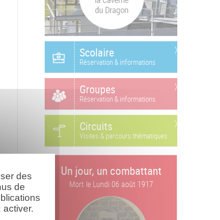
Scolaire
Réservation & informations
Groupes
Réservation & informations
Circuits
Visites & parcours thématiques
Un jour, un combattant
oser des
Mort le
Lundi 06 août 1917
nus de
blications
activer.