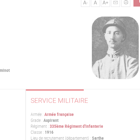
A-
A
A+
eminot
SERVICE MILITAIRE
Armée :
Armée française
Grade :
Aspirant
Régiment :
335ème Régiment d'Infanterie
Classe :
1916
Lieu de recrutement (département) :
Sarthe