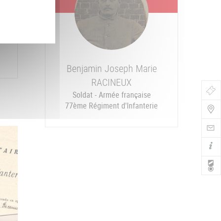
Benjamin Joseph Marie
RACINEUX
Bo
Soldat - Armée française
77ème Régiment d'Infanterie
de
Nav