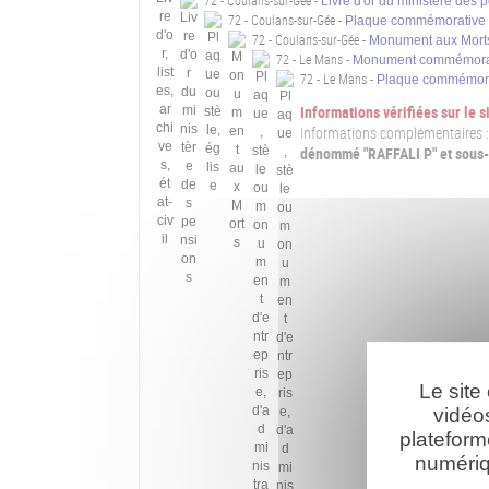
72 - Coulans-sur-Gée -
Livre d'or du ministère des 
72 - Coulans-sur-Gée -
Plaque commémorative -
72 - Coulans-sur-Gée -
Monument aux Mort
72 - Le Mans -
Monument commémorati
72 - Le Mans -
Plaque commémorat
Informations vérifiées sur le
Informations complémentaires :
dénommé "RAFFALI P" et sous-li
Le site
vidéo
plateform
numériq