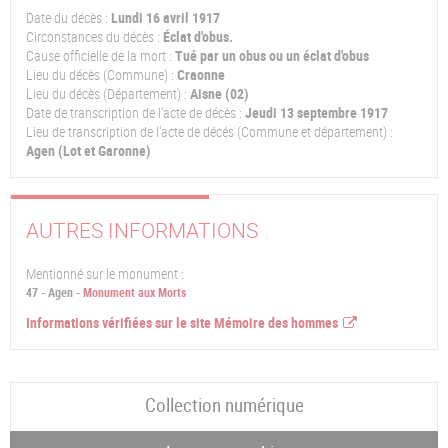
Date du décès :
Lundi 16 avril 1917
Circonstances du décès :
Éclat d'obus.
Cause officielle de la mort :
Tué par un obus ou un éclat d'obus
Lieu du décès (Commune) :
Craonne
Lieu du décès (Département) :
Aisne (02)
Date de transcription de l'acte de décès :
Jeudi 13 septembre 1917
Lieu de transcription de l'acte de décés (Commune et département) :
Agen (Lot et Garonne)
AUTRES INFORMATIONS
Mentionné sur le monument :
47 - Agen -
Monument aux Morts
Informations vérifiées sur le site Mémoire des hommes
Collection numérique