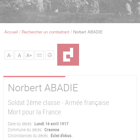
u
de
Navigation
Accueil
Rechercher un combattant
Norbert ABADIE
Fil
d'Ariane
A-
A
A+
Norbert
ABADIE
Soldat 2ème classe - Armée française
Mort pour la France
Date du décès :
Lundi 16 avril 1917
Commune du décès :
Craonne
Circonstances du décès :
Éclat d'obus.