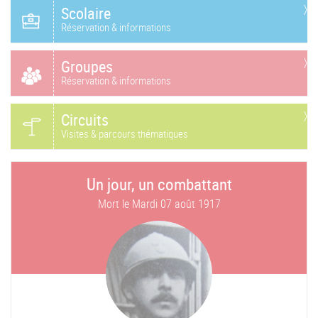
Scolaire
Réservation & informations
Groupes
Réservation & informations
Circuits
Visites & parcours thématiques
Un jour, un combattant
Mort le
Mardi 07 août 1917