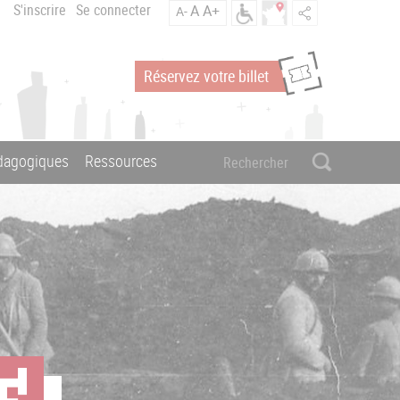
S'inscrire
Se connecter
A
A+
A-
Réservez votre billet
édagogiques
Ressources