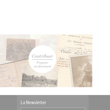
La
News
letter