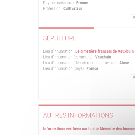
Pays de naissance :
France
Profession :
Cultivateur
V
SÉPULTURE
Lieu d'inhumation :
Le cimetière français de Vauxbuin
Lieu d'inhumation (commune) :
Vauxbuin
Lieu d'inhumation (département ou province) :
Aisne
Lieu d'inhumation (pays) :
France
V
AUTRES INFORMATIONS
Informations vérifiées sur le site Mémoire des homm