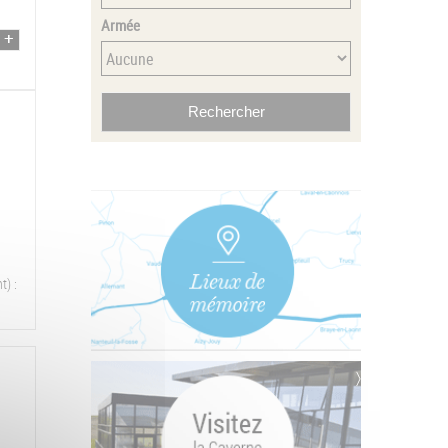
Armée
t) :