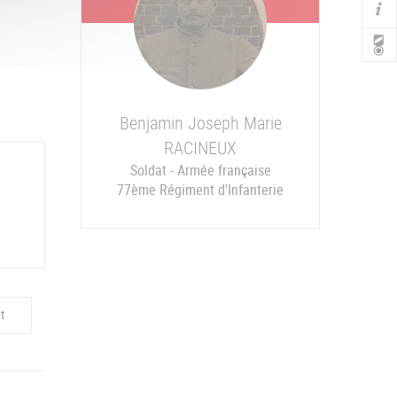
Sépulture JULLIARD Louis Emile
Benjamin Joseph Marie
RACINEUX
Soldat - Armée française
77ème Régiment d'Infanterie
t