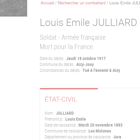
Accueil
Rechercher un combattant
Louis Emile JU
Fil
d'Ariane
Louis Emile
JULLIARD
Soldat - Armée française
Mort pour la France
Date du décès :
Jeudi 18 octobre 1917
Commune du décès :
Aizy-Jouy
Circonstances du décès :
Tué à l'ennemi à Aizy
ÉTAT-CIVIL
Nom :
JULLIARD
Prénom(s) :
Louis Emile
Date de naissance :
Mardi 20 novembre 1883
Commune de naissance :
Les Molunes
Département ou province de naissance :
Jura