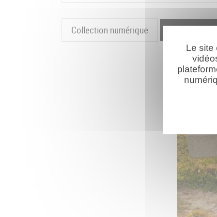
Collection numérique
La cartograp
Le site
vidéo
plateform
numériq