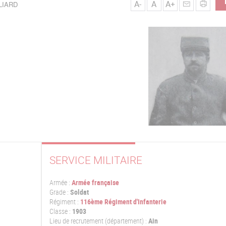
A-
A
A+
LLIARD
SERVICE MILITAIRE
Armée :
Armée française
Grade :
Soldat
Régiment :
116ème Régiment d'Infanterie
Classe :
1903
Lieu de recrutement (département) :
Ain