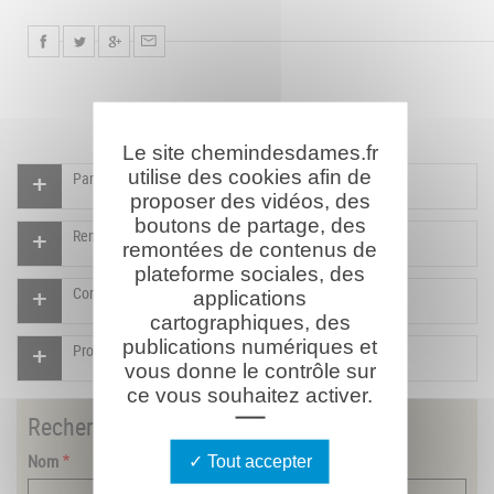
Le site chemindesdames.fr
utilise des cookies afin de
Participer à l'indexation du Mémorial virtuel
proposer des vidéos, des
boutons de partage, des
Rendre un hommage pour ce combattant
remontées de contenus de
plateforme sociales, des
Compléter la fiche pour ce combattant
applications
cartographiques, des
publications numériques et
Proposer un document pour ce combattant
vous donne le contrôle sur
ce vous souhaitez activer.
Rechercher
un combattant
Nom
Tout accepter