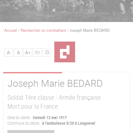
u
de
Navigation
Accueil
Rechercher un combattant
Joseph Marie BEDARD
Fil
d'Ariane
A-
A
A+
Joseph Marie
BEDARD
Soldat 1ère classe - Armée française
Mort pour la France
Date du décès :
Samedi 12 mai 1917
Commune du décès :
à l'ambulance 5/20 à Longueval