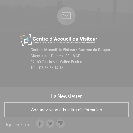
Centre d'Accueil du Visiteur • Caverne du Dragon
Chemin des Dames - RD 18 CD
02160 Oulches-la-Vallée-Foulon
Tél. : 03 23 25 14 18
La
News
letter
Abonnez-vous à la lettre d'information
f
t
i
Rejoignez-nous
a
w
n