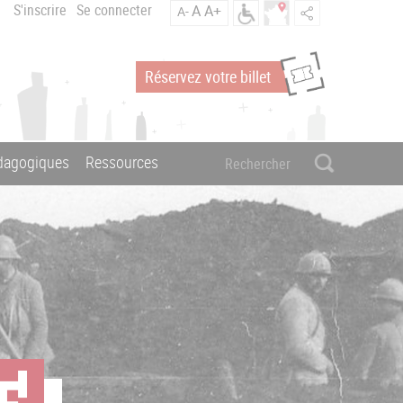
S'inscrire
Se connecter
A
A+
A-
Réservez votre billet
édagogiques
Ressources