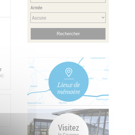
Armée
7
t) :