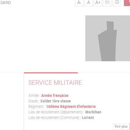
A-
A
A+
BEDARD
SERVICE MILITAIRE
Armée :
Armée française
Grade :
Soldat 1ère classe
Régiment :
160ème Régiment d'Infanterie
Lieu de recrutement (département) :
Morbihan
Lieu de recrutement (Commune) :
Lorient
Voir plus