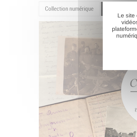
Collection numérique
La cartograp
Le site
vidéo
plateform
numériq