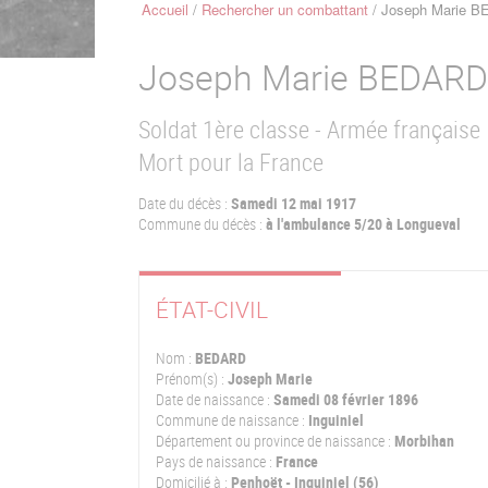
Accueil
Rechercher un combattant
Joseph Marie 
Fil
d'Ariane
Joseph Marie
BEDARD
Soldat 1ère classe - Armée française
Mort pour la France
Date du décès :
Samedi 12 mai 1917
Commune du décès :
à l'ambulance 5/20 à Longueval
ÉTAT-CIVIL
Nom :
BEDARD
Prénom(s) :
Joseph Marie
Date de naissance :
Samedi 08 février 1896
Commune de naissance :
Inguiniel
Département ou province de naissance :
Morbihan
Pays de naissance :
France
Domicilié à :
Penhoët - Inguiniel (56)