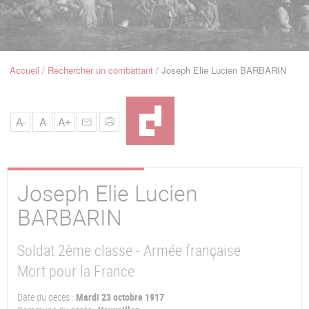
u
de
Navigation
Accueil
Rechercher un combattant
Joseph Elie Lucien BARBARIN
Fil
d'Ariane
A-
A
A+
Joseph Elie Lucien
BARBARIN
Soldat 2ème classe - Armée française
Mort pour la France
Date du décès :
Mardi 23 octobre 1917