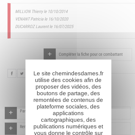
MILLION Thierry le 10/10/2014
VENANT Patricia le 16/10/2020
DUCARROZ Laurent le 16/07/2025
Compléter la fiche pour ce combattant
Le site chemindesdames.fr
utilise des cookies afin de
proposer des vidéos, des
boutons de partage, des
remontées de contenus de
plateforme sociales, des
Participer à l'indexation du Mémorial virtuel
applications
cartographiques, des
publications numériques et
Rendre un hommage pour ce combattant
vous donne le contrôle sur