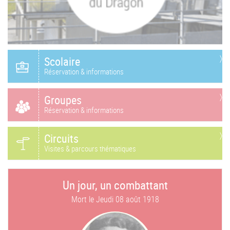
Scolaire
Réservation & informations
Groupes
Réservation & informations
Circuits
Visites & parcours thématiques
Un jour, un combattant
Mort le
Jeudi 08 août 1918